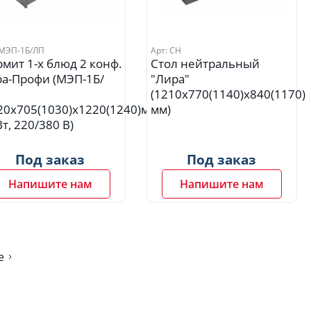
 МЭП-1Б/ЛП
Арт: СН
мит 1-х блюд 2 конф.
Стол нейтральный
а-Профи (МЭП-1Б/
"Лира"
(1210х770(1140)х840(1170)
20х705(1030)х1220(1240)мм,
мм)
Вт, 220/380 В)
Под заказ
Под заказ
Напишите нам
Напишите нам
е