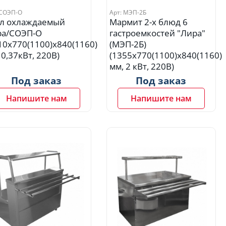
 СОЭП-О
Арт: МЭП-2Б
л охлаждаемый
Мармит 2-х блюд 6
ра/СОЭП-О
гастроемкостей "Лира"
10х770(1100)х840(1160)
(МЭП-2Б)
 0,37кВт, 220В)
(1355х770(1100)х840(1160)
мм, 2 кВт, 220В)
Под заказ
Под заказ
Напишите нам
Напишите нам