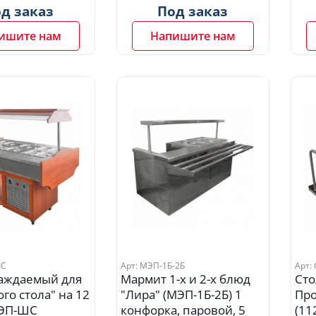
д заказ
Под заказ
ишите нам
Напишите нам
ШС
Арт: МЭП-1Б-2Б
Арт:
лаждаемый для
Мармит 1-х и 2-х блюд
Сто
го стола" на 12
"Лира" (МЭП-1Б-2Б) 1
Про
ОЭП-ШС
конфорка, паровой, 5
(11