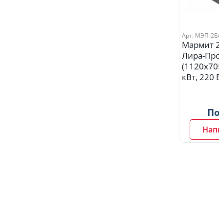
Арт: МЭП-2Б
Мармит 2
Лира-Пр
(1120х70
кВт, 220 
По
Нап