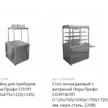
 СП/ЛП
Арт: СОЭП-В/ЛП
йка для приборов
Стол охлаждаемый с
а-Профи СП/ЛП
витриной Лира-Профи
0х675х1225(1245)
СОЭП-В/ЛП
(1120х705(1030)х1700(1720
мм, нерж.сталь, 220В)