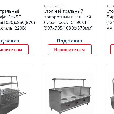
Арт: СН90/ЛП
Арт:
йтральный
Стол нейтральный
Сто
офи СН/ЛП
поворотный внешний
Ли
5(1030)х850(870)
Лира-Профи СН90/ЛП
(12
.сталь, 220В)
(997х705(1030)х870мм)
мм,
д заказ
Под заказ
ишите нам
Напишите нам