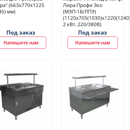
ра" (663х770х1225
Лира-Профи Эко
45) мм)
(МЭП-1Б/ЛПЭ)
(1120х705(1030)х1220(1240
2 кВт, 220/380В)
Под заказ
Под заказ
Напишите нам
Напишите нам