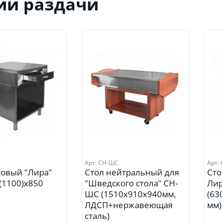
ии раздачи
Арт: СН-ШС
Арт:
совый "Лира"
Стол нейтральный для
Сто
(1100)х850
"Шведского стола" СН-
Лир
ШС (1510х910х940мм,
(63
ЛДСП+нержавеющая
мм)
сталь)