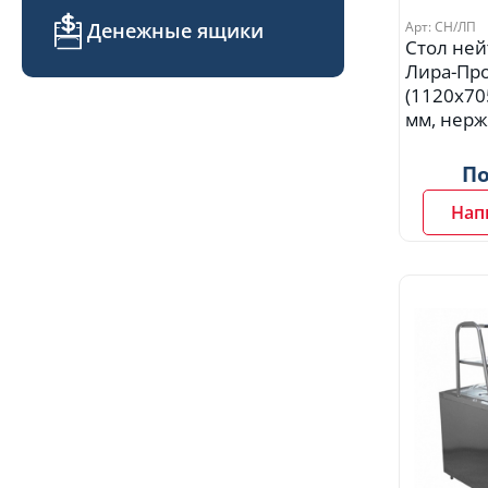
Денежные ящики
Арт: СН/ЛП
Стол не
Лира-Пр
(1120х70
мм, нерж
По
Нап