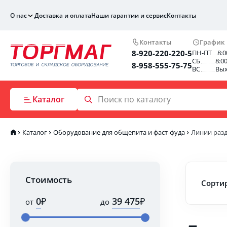
О нас
Доставка и оплата
Наши гарантии и сервис
Контакты
Контакты
График
8-920-220-220-5
ПН-ПТ
8:0
СБ
8:0
8-958-555-75-75
ВС
Вы
Каталог
Каталог
Оборудование для общепита и фаст-фуда
Линии раз
Стоимость
Сортир
₽
₽
от
до