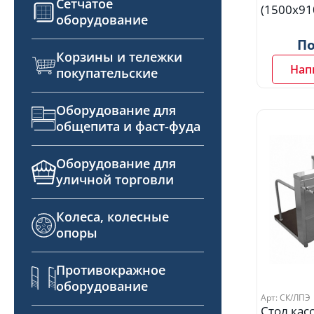
Сетчатое
(1500х91
оборудование
По
Корзины и тележки
Нап
покупательские
Оборудование для
общепита и фаст-фуда
Оборудование для
уличной торговли
Колеса, колесные
опоры
Противокражное
оборудование
Арт: СК/ЛПЭ
Стол кас