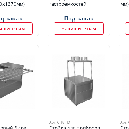
0х1370мм)
гастроемкостей
мм)
д заказ
Под заказ
ишите нам
Напишите нам
Арт: СП/ЛПЭ
Арт:
совый Лира-
Стойка для приборов
Сто