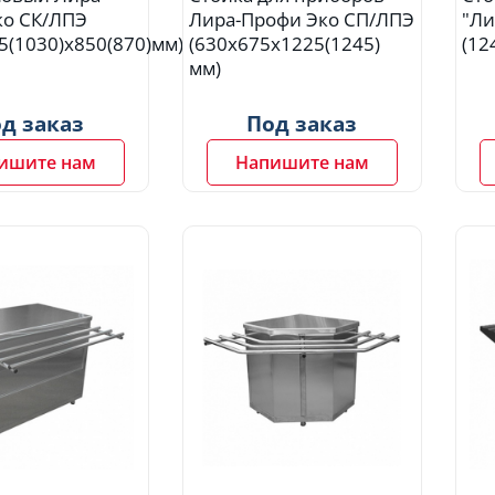
ко СК/ЛПЭ
Лира-Профи Эко СП/ЛПЭ
"Ли
5(1030)x850(870)мм)
(630х675х1225(1245)
(12
мм)
д заказ
Под заказ
ишите нам
Напишите нам