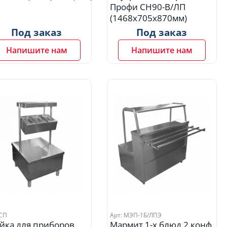
Профи СН90-В/ЛП
(1468х705х870мм)
Под заказ
Под заказ
Напишите нам
Напишите нам
 СП
Арт: МЭП-1Б/ЛПЭ
йка для приборов
Мармит 1-х блюд 2 конф.