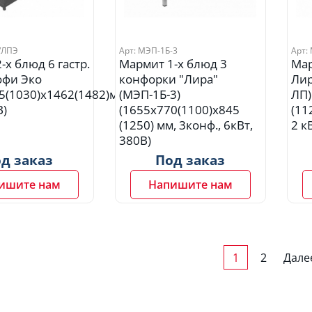
/ЛПЭ
Арт: МЭП-1Б-3
Арт:
-х блюд 6 гастр.
Мармит 1-х блюд 3
Мар
офи Эко
конфорки "Лира"
Лир
5(1030)х1462(1482)мм,1,5
(МЭП-1Б-3)
ЛП)
В)
(1655х770(1100)х845
(11
(1250) мм, 3конф., 6кВт,
2 к
380В)
д заказ
Под заказ
ишите нам
Напишите нам
1
2
Дале