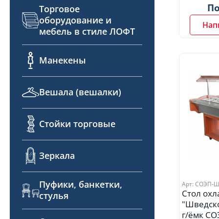
По
Торговое
оборудование и
Нап
мебель в стиле ЛОФТ
Манекены
Вешала (вешалки)
Стойки торговые
Зеркала
Пуфики, банкетки,
Арт: СОЭП-
Стол ох
стулья
"Шведско
г/ёмк С