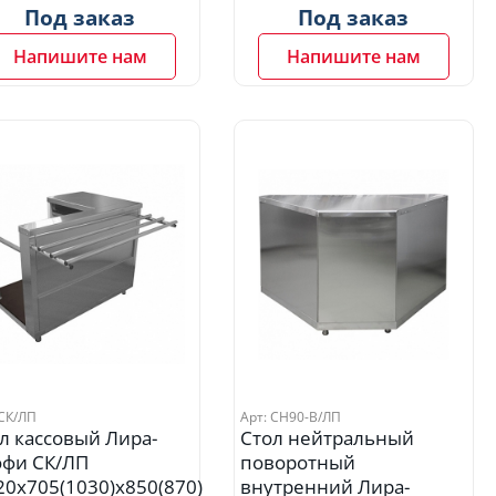
Под заказ
Под заказ
Напишите нам
Напишите нам
 СК/ЛП
Арт: СН90-В/ЛП
л кассовый Лира-
Стол нейтральный
фи СК/ЛП
поворотный
20x705(1030)x850(870)
внутренний Лира-