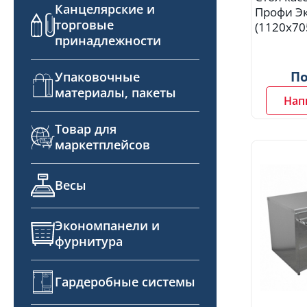
Канцелярские и
Профи Э
торговые
(1120x70
принадлежности
По
Упаковочные
материалы, пакеты
Нап
Товар для
маркетплейсов
Весы
Экономпанели и
фурнитура
Гардеробные системы