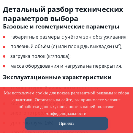
Детальный разбор технических
параметров выбора
Базовые и геометрические параметры
габаритные размеры с учётом зон обслуживания;
полезный объём (л) или площадь выкладки (м²);
загрузка полок (кг/полка);
масса оборудования и нагрузка на перекрытия.
Эксплуатационные характеристики
температурный диапазон и точность
поддержания;
Мы используем
cookie
для показа релевантной рекламы и сбора
аналитики. Оставаясь на сайте, вы принимаете условия
климатический класс (SN, N, ST, T);
обработки данных, описанные в нашей политике
энергопотребление (кВт·ч/сутки);
конфиденциальности.
уровень шума (дБ);
Принять
наработка на отказ компрессора.