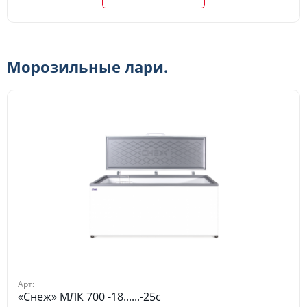
Морозильные лари.
Арт:
«Снеж» МЛК 700 -18......-25c