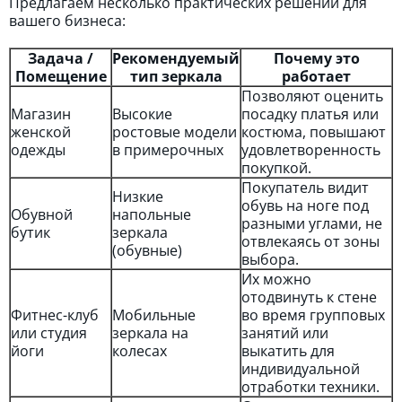
Предлагаем несколько практических решений для
вашего бизнеса:
Задача /
Рекомендуемый
Почему это
Помещение
тип зеркала
работает
Позволяют оценить
Магазин
Высокие
посадку платья или
женской
ростовые модели
костюма, повышают
одежды
в примерочных
удовлетворенность
покупкой.
Покупатель видит
Низкие
обувь на ноге под
Обувной
напольные
разными углами, не
бутик
зеркала
отвлекаясь от зоны
(обувные)
выбора.
Их можно
отодвинуть к стене
Фитнес-клуб
Мобильные
во время групповых
или студия
зеркала на
занятий или
йоги
колесах
выкатить для
индивидуальной
отработки техники.