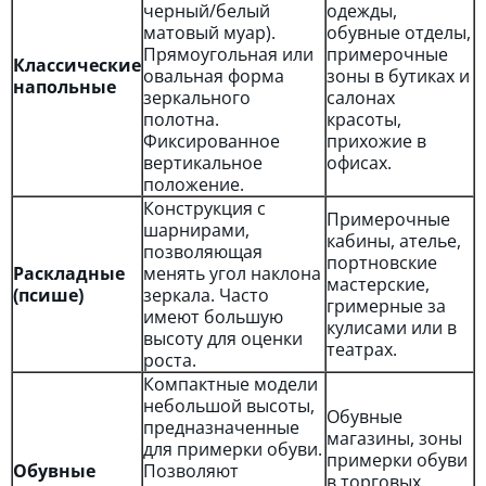
черный/белый
одежды,
матовый муар).
обувные отделы,
Прямоугольная или
примерочные
Классические
овальная форма
зоны в бутиках и
напольные
зеркального
салонах
полотна.
красоты,
Фиксированное
прихожие в
вертикальное
офисах.
положение.
Конструкция с
Примерочные
шарнирами,
кабины, ателье,
позволяющая
портновские
Раскладные
менять угол наклона
мастерские,
(псише)
зеркала. Часто
гримерные за
имеют большую
кулисами или в
высоту для оценки
театрах.
роста.
Компактные модели
небольшой высоты,
Обувные
предназначенные
магазины, зоны
для примерки обуви.
примерки обуви
Обувные
Позволяют
в торговых