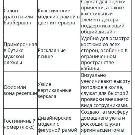
Служат для оценки
прически, а также
Салон
Классические
как стильный
красоты или
модели с рамой в
элемент декора,
барбершоп
цвет интерьера
поддерживающий
общий дизайн.
Удобно для осмотра
Примерочная
костюма со всех
в бутике
Раскладные
сторон, особенно в
мужской
псише
ограниченном
одежды
пространстве
кабины.
Визуально
увеличивают высоту
Узкие
Офис или
потолков в холле,
вертикальные
зона ресепшн
служат для быстрой
зеркала
проверки внешнего
вида сотрудниками.
Создают атмосферу
Дизайнерские
домашнего уюта и
Гостиничный
модели с
роскоши, служат
номер (люкс)
фигурной рамой
ярким акцентом в