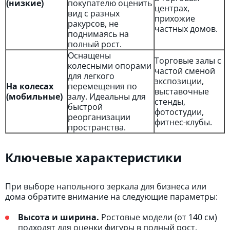
(низкие)
покупателю оценить
центрах,
вид с разных
прихожие
ракурсов, не
частных домов.
поднимаясь на
полный рост.
Оснащены
Торговые залы с
колесными опорами
частой сменой
для легкого
экспозиции,
На колесах
перемещения по
выставочные
(мобильные)
залу. Идеальны для
стенды,
быстрой
фотостудии,
реорганизации
фитнес-клубы.
пространства.
Ключевые характеристики
При выборе напольного зеркала для бизнеса или
дома обратите внимание на следующие параметры:
Высота и ширина.
Ростовые модели (от 140 см)
подходят для оценки фигуры в полный рост.