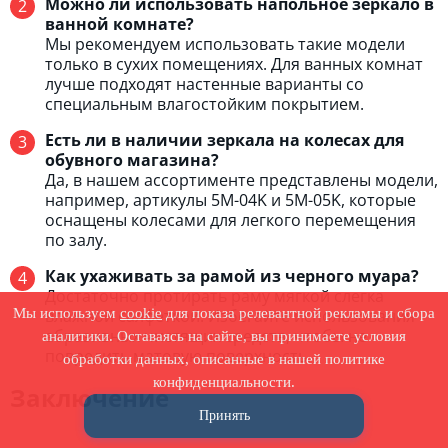
Можно ли использовать напольное зеркало в
ванной комнате?
Мы рекомендуем использовать такие модели
только в сухих помещениях. Для ванных комнат
лучше подходят настенные варианты со
специальным влагостойким покрытием.
Есть ли в наличии зеркала на колесах для
обувного магазина?
Да, в нашем ассортименте представлены модели,
например, артикулы 5M-04K и 5M-05K, которые
оснащены колесами для легкого перемещения
по залу.
Как ухаживать за рамой из черного муара?
Достаточно протирать раму мягкой слегка
влажной салфеткой. Избегайте использования
Мы используем
cookie
для показа релевантной рекламы и сбора
абразивных чистящих средств, чтобы не
аналитики. Оставаясь на сайте, вы принимаете условия
повредить матовую поверхность.
обработки данных, описанные в нашей политике
конфиденциальности.
Заключение
Принять