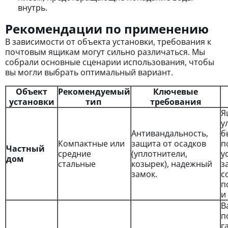
внутрь.
Рекомендации по применению
В зависимости от объекта установки, требования к
почтовым ящикам могут сильно различаться. Мы
собрали основные сценарии использования, чтобы
вы могли выбрать оптимальный вариант.
Объект
Рекомендуемый
Ключевые
установки
тип
требования
Я
у
Антивандальность,
б
Компактные или
защита от осадков
п
Частный
средние
(уплотнители,
у
дом
стальные
козырек), надежный
з
замок.
с
п
и
В
п
г