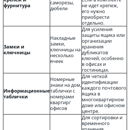
саморезы,
фурнитура
не идет крепеж,
дюбели
его нужно
приобрести
отдельно.
Для усиления
защиты ящика или
Накладные
организации
замки,
Замки и
хранения
ключницы на
ключницы
дубликатов
несколько
ключей, особенно
ячеек
в офисах и
гостиницах.
Для четкой
Номерные
идентификации
знаки на дом,
каждого почтового
Информационные
таблички с
ящика в
таблички
номерами
многоквартирном
квартир/
доме или офисном
офисов
центре.
Для сортировки и
временного
хранения