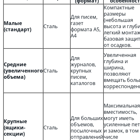
(формат)
особеннос
Компактные
размеры
Для писем,
(небольшая
Малые
газет
Сталь
высота и глуби
(стандарт)
формата А5,
легкий монтаж
А4
базовая защи
от осадков.
Увеличенная
Для
глубина и
Средние
журналов,
ширина,
(увеличенного
Сталь
крупных
позволяют
объема)
писем,
вмещать боль
каталогов
корреспонден
Максимальная
вместимость,
Для больших
могут иметь
Крупные
объемов,
усиленные пе
(ящики-
Сталь
посылочных
и замок, в том
секции)
отправлений
числе