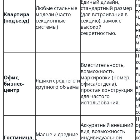
Единый дизайн,
п
Любые стальные
стандартный размер
т
Квартира
модели (часто
(для встраивания в
Ч
(подъезд)
секционные
секцию), замок с
з
системы)
высокой
н
секретностью.
д
м
д
П
к
Вместительность,
в
возможность
п
Офис,
маркировки (номер
Ящики среднего и
я
бизнес-
офиса/отдела),
крупного объема
в
центр
простая конструкция
п
для частого
М
использования.
о
с
П
Аккуратный внешний
о
вид, возможность
п
Малые и средние
Гостиница,
индивидуальной
к