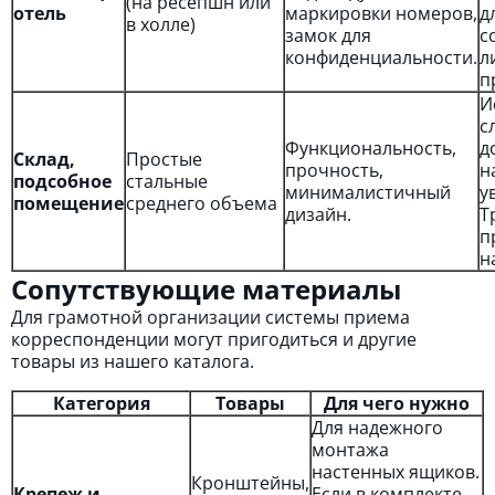
(на ресепшн или
отель
маркировки номеров,
д
в холле)
замок для
с
конфиденциальности.
л
п
И
с
Функциональность,
д
Склад,
Простые
прочность,
н
подсобное
стальные
минималистичный
у
помещение
среднего объема
дизайн.
Т
п
н
Сопутствующие материалы
Для грамотной организации системы приема
корреспонденции могут пригодиться и другие
товары из нашего каталога.
Категория
Товары
Для чего нужно
Для надежного
монтажа
настенных ящиков.
Кронштейны,
Крепеж и
Если в комплекте