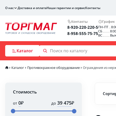
О нас
Доставка и оплата
Наши гарантии и сервис
Контакты
Контакты
График
8-920-220-220-5
ПН-ПТ
8:0
СБ
8:0
8-958-555-75-75
ВС
Вы
Каталог
Каталог
Противокражное оборудование
Ограждения из нер
Стоимость
Сортир
₽
₽
от
до