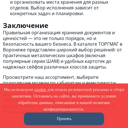
и организовать места хранения для разных
отделов. Выбор исполнения зависит от
конкретных задач и планировки.
Заключение
Правильная организация хранения документов и
ценностей — это не только порядок, но и
безопасность вашего бизнеса. В каталоге ТОРГМАГ в
Воронеже представлен широкий выбор решений: от
практичных металлических шкафов (включая
популярные серии ШАМ) и удобных картотек до
надежных сейфов различных классов защиты.
Просмотрите наш ассортимент, выберите
подходящие модели по габаритам и вместимости,
добавьте понравившиеся товары в избранное или
Мы используем
cookie
для показа релевантной рекламы и сбора
корзину и оформите заказ. Если у вас возникнут
аналитики. Оставаясь на сайте, вы принимаете условия
вопросы по характеристикам, наши менеджеры
обработки данных, описанные в нашей политике
всегда готовы помочь. Вся прочая информация о
конфиденциальности.
товарах доступна в карточках.
Принять