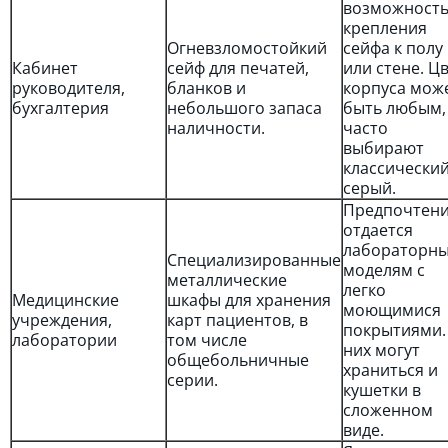
возможност
крепления
Огневзломостойкий
сейфа к полу
Кабинет
сейф для печатей,
или стене. Ц
руководителя,
бланков и
корпуса мож
бухгалтерия
небольшого запаса
быть любым,
наличности.
часто
выбирают
классически
серый.
Предпочтен
отдается
лабораторн
Специализированные
моделям с
металлические
легко
Медицинские
шкафы для хранения
моющимися
учреждения,
карт пациентов, в
покрытиями.
лаборатории
том числе
них могут
общебольничные
храниться и
серии.
кушетки в
сложенном
виде.