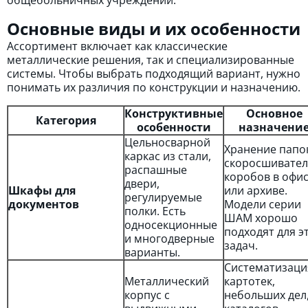
общебольничных учреждений.
Основные виды и их особенности
Ассортимент включает как классические
металлические решения, так и специализированные
системы. Чтобы выбрать подходящий вариант, нужно
понимать их различия по конструкции и назначению.
Конструктивные
Основное
Категория
особенности
назначени
Цельносварной
Хранение папо
каркас из стали,
скоросшивател
распашные
коробов в офи
двери,
Шкафы для
или архиве.
регулируемые
документов
Модели серии
полки. Есть
ШАМ хорошо
односекционные
подходят для э
и многодверные
задач.
варианты.
Систематизаци
Металлический
картотек,
корпус с
небольших дел