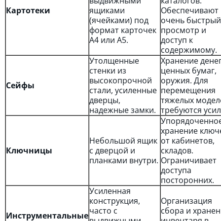
выдвижными
каталогов.
Картотеки
ящиками
Обеспечивают
(ячейками) под
очень быстрый
формат карточек
просмотр и
А4 или А5.
доступ к
содержимому.
Утолщенные
Хранение денег
стенки из
ценных бумаг,
высокопрочной
оружия. Для
Сейфы
стали, усиленные
перемещения
дверцы,
тяжелых модел
надежные замки.
требуются усил
Упорядоченно
хранение ключ
Небольшой ящик
от кабинетов,
Ключницы
с дверцой и
складов.
планками внутри.
Ограничивает
доступа
посторонних.
Усиленная
конструкция,
Организация
часто с
сбора и хране
Инструментальные
выдвижными
инвентаря в