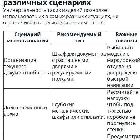
различных сценариях
Универсальность таких изделий позволяет
использовать их в самых разных ситуациях, не
ограничиваясь только хранением папок.
Сценарий
Рекомендуемый
Важные
использования
тип
нюансы
Выбирайте
Шкаф для документов
модели с
Организация
с распашными
маркировко
текущего
дверями и
отдела на
документооборота
регулируемыми
дверцах для
полками.
быстрой
навигации.
Рассчитайте
нагрузку,
Глубокие
чтобы под
Долговременный
металлические
тяжестью
архив
шкафы или стеллажи.
коробов не
прогнулись
стенки.
Предусмотри