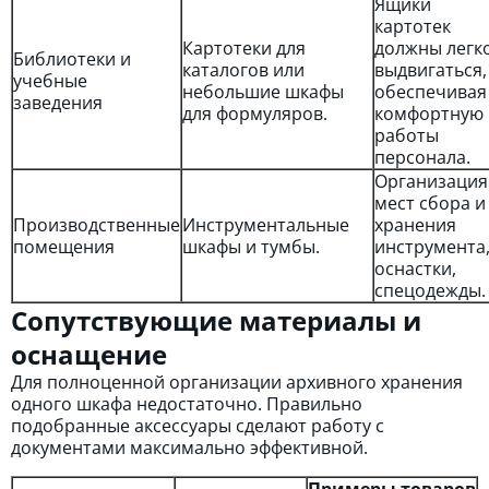
Ящики
картотек
Картотеки для
должны легк
Библиотеки и
каталогов или
выдвигаться,
учебные
небольшие шкафы
обеспечивая
заведения
для формуляров.
комфортную
работы
персонала.
Организация
мест сбора и
Производственные
Инструментальные
хранения
помещения
шкафы и тумбы.
инструмента
оснастки,
спецодежды.
Сопутствующие материалы и
оснащение
Для полноценной организации архивного хранения
одного шкафа недостаточно. Правильно
подобранные аксессуары сделают работу с
документами максимально эффективной.