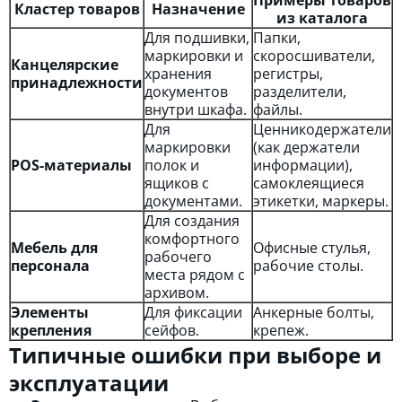
Примеры товаров
Кластер товаров
Назначение
из каталога
Для подшивки,
Папки,
маркировки и
скоросшиватели,
Канцелярские
хранения
регистры,
принадлежности
документов
разделители,
внутри шкафа.
файлы.
Для
Ценникодержатели
маркировки
(как держатели
POS-материалы
полок и
информации),
ящиков с
самоклеящиеся
документами.
этикетки, маркеры.
Для создания
комфортного
Мебель для
Офисные стулья,
рабочего
персонала
рабочие столы.
места рядом с
архивом.
Элементы
Для фиксации
Анкерные болты,
крепления
сейфов.
крепеж.
Типичные ошибки при выборе и
эксплуатации