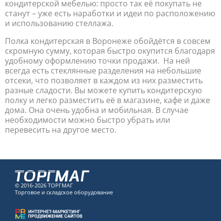
кондитерской мебелью: просто так её покупать не
станут – уже есть наработки и идеи по расположению
и использованию стеллажа.
Полка кондитерская в Воронеже обойдётся в совсем
скромную сумму, которая быстро окупится благодаря
удобному оформлению точки продажи. На ней
всегда есть стеклянные разделения на небольшие
отсеки, что позволяет в каждом из них разместить
разные сладости. Вы можете купить кондитерскую
полку и легко разместить её в магазине, кафе и даже
дома. Она очень удобна и мобильная. В случае
необходимости можно быстро убрать или
перевесить на другое место.
© 2016-2026 ТОРГМАГ
Торговое и складское оборудование