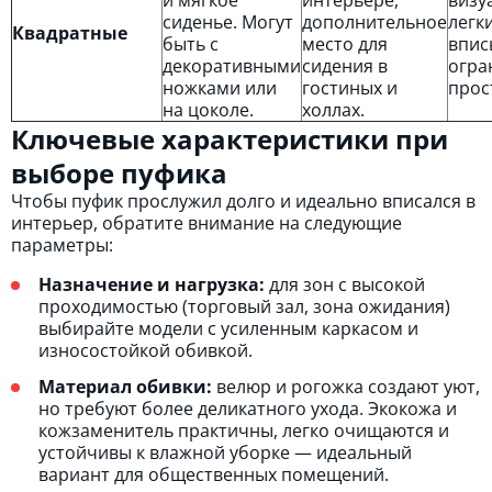
и мягкое
интерьере,
визу
сиденье. Могут
дополнительное
легки
Квадратные
быть с
место для
впис
декоративными
сидения в
огра
ножками или
гостиных и
прос
на цоколе.
холлах.
Ключевые характеристики при
выборе пуфика
Чтобы пуфик прослужил долго и идеально вписался в
интерьер, обратите внимание на следующие
параметры:
Назначение и нагрузка:
для зон с высокой
проходимостью (торговый зал, зона ожидания)
выбирайте модели с усиленным каркасом и
износостойкой обивкой.
Материал обивки:
велюр и рогожка создают уют,
но требуют более деликатного ухода. Экокожа и
кожзаменитель практичны, легко очищаются и
устойчивы к влажной уборке — идеальный
вариант для общественных помещений.