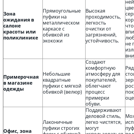
ней
цве
Прямоугольные
Высокая
Зона
сер
пуфики на
проходимость,
ожидания в
кор
металлическом
легкость
салоне
что
каркасе с
очистки от
красоты или
впи
обивкой из
загрязнений,
поликлинике
люб
экокожи
устойчивость.
не 
изл
вни
Создают
комфортную
Ряд
Небольшие
атмосферу для
сто
Примерочная
квадратные
покупателей,
зер
в магазине
пуфики с мягкой
облегчают
рос
одежды
обивкой (велюр)
процесс
пок
примерки
оце
обуви.
Поддерживают
деловой стиль,
Мо
Лаконичные
легко чистятся,
исп
пуфики строгих
могут
пуф
Офис, зона