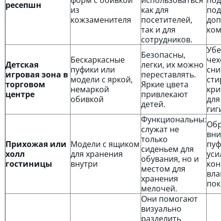
форм с обивкой
использоваться
под
ресепшн
из
как для
под
кожзаменителя
посетителей,
доп
так и для
ком
сотрудников.
Убе
Безопасны,
Бескаркасные
чех
Детская
легки, их можно
пуфики или
сни
игровая зона в
переставлять.
модели с яркой,
сти
торговом
Яркие цвета
немаркой
кри
центре
привлекают
обивкой
для
детей.
гиг
Функциональны:
Обр
служат не
вни
только
Прихожая или
Модели с ящиком
пуф
сиденьем для
холл
для хранения
уси
обувания, но и
гостиницы
внутри
кон
местом для
вла
хранения
пок
мелочей.
Они помогают
визуально
разделить