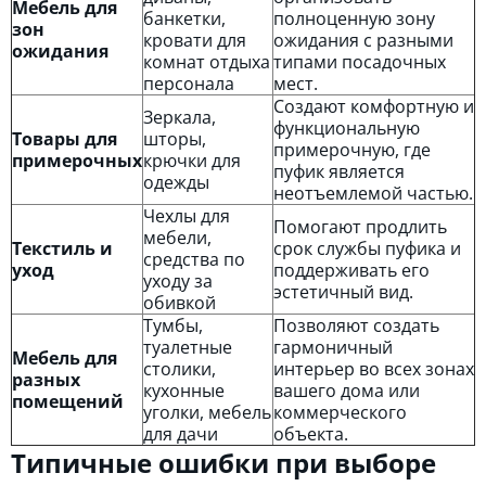
Мебель для
банкетки,
полноценную зону
зон
кровати для
ожидания с разными
ожидания
комнат отдыха
типами посадочных
персонала
мест.
Создают комфортную и
Зеркала,
функциональную
Товары для
шторы,
примерочную, где
примерочных
крючки для
пуфик является
одежды
неотъемлемой частью.
Чехлы для
Помогают продлить
мебели,
Текстиль и
срок службы пуфика и
средства по
уход
поддерживать его
уходу за
эстетичный вид.
обивкой
Тумбы,
Позволяют создать
туалетные
гармоничный
Мебель для
столики,
интерьер во всех зонах
разных
кухонные
вашего дома или
помещений
уголки, мебель
коммерческого
для дачи
объекта.
Типичные ошибки при выборе