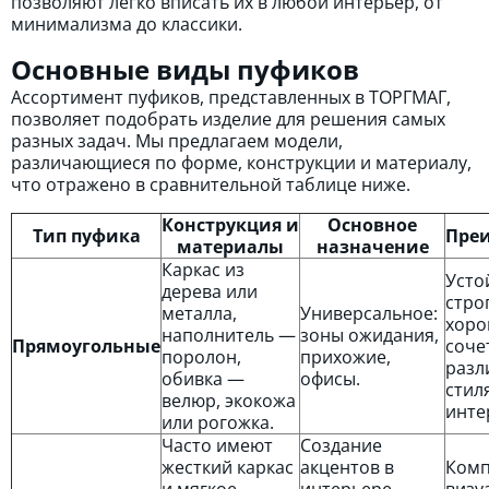
позволяют легко вписать их в любой интерьер, от
минимализма до классики.
Основные виды пуфиков
Ассортимент пуфиков, представленных в ТОРГМАГ,
позволяет подобрать изделие для решения самых
разных задач. Мы предлагаем модели,
различающиеся по форме, конструкции и материалу,
что отражено в сравнительной таблице ниже.
Конструкция и
Основное
Тип пуфика
Пре
материалы
назначение
Каркас из
Усто
дерева или
стро
металла,
Универсальное:
хор
наполнитель —
зоны ожидания,
Прямоугольные
соче
поролон,
прихожие,
разл
обивка —
офисы.
стил
велюр, экокожа
инте
или рогожка.
Часто имеют
Создание
жесткий каркас
акцентов в
Комп