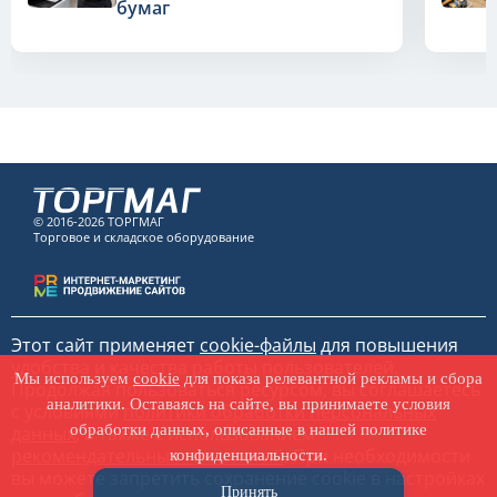
бумаг
© 2016-2026 ТОРГМАГ
Торговое и складское оборудование
Этот сайт применяет
cookie-файлы
для повышения
удобства и качества работы пользователей.
Мы используем
cookie
для показа релевантной рекламы и сбора
Продолжая пользоваться ресурсом, вы соглашаетесь
аналитики. Оставаясь на сайте, вы принимаете условия
с условиями
политики обработки персональных
обработки данных, описанные в нашей политике
данных
, а также с использованием
рекомендательных технологий
. При необходимости
конфиденциальности.
вы можете запретить сохранение cookie в настройках
Принять