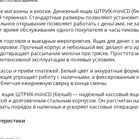
 магазины и киоски. Денежный ящик ШТРИХ-miniCD (бел
 терминал. Стандартные размеры позволяют установить 
льное открывание позволяет работать с деньгами, не за
 время обслуживания одного покупателя в часы пиковы
 торговля и выездные мероприятия. Ящик для денег с 
ировке. Прочный корпус и небольшой вес делают его ид
дотвращает рассыпание мелочи при тряске. Простота м
интенсивной эксплуатации в полевых условиях.
ассы и приём платежей. Белый цвет и аккуратные форм
ящик упрощает работу с наличными, а фиксированные 
облегчая ежедневную сверку в конце смены.
ящик ШТРИХ-miniCD (белый) — надёжный кассовый ящи
ой и долговечным стальным корпусом. Он рассчитан на
ать порядок в наличных и ускоряет кассовые операции.
теристики