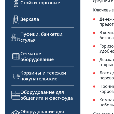
средний б
Стойки торговые
Ключевые 
Зеркала
Денежн
предот
В комп
Пуфики, банкетки,
безопа
стулья
Горизо
Удобно
Сетчатое
оборудование
Держат
открыт
Корзины и тележки
Лоток 
перево
покупательские
Прочны
корроз
Оборудование для
общепита и фаст-фуда
Компак
неболь
Оборудование для
Сценарии 