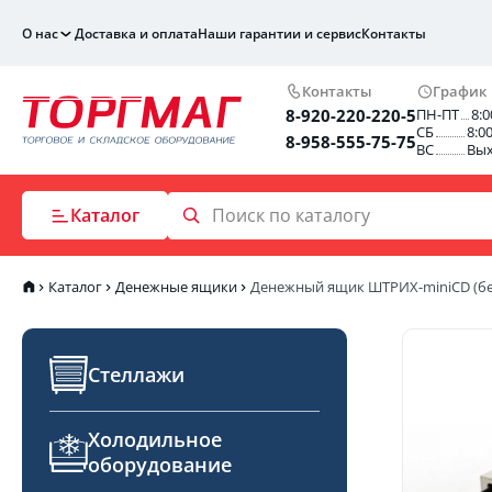
О нас
Доставка и оплата
Наши гарантии и сервис
Контакты
Контакты
График
8-920-220-220-5
ПН-ПТ
8:0
СБ
8:0
8-958-555-75-75
ВС
Вы
Каталог
Каталог
Денежные ящики
Денежный ящик ШТРИХ-miniCD (б
Стеллажи
Холодильное
оборудование