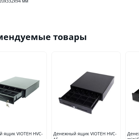
20х332х94 мм
мендуемые товары
 ящик VIOTEH HVC-
Денежный ящик VIOTEH HVC-
Дене