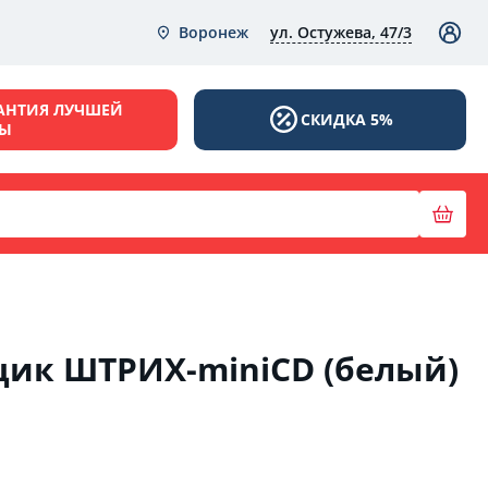
ул. Остужева, 47/3
Воронеж
АНТИЯ ЛУЧШЕЙ
СКИДКА 5%
НЫ
ик ШТРИХ-miniCD (белый)