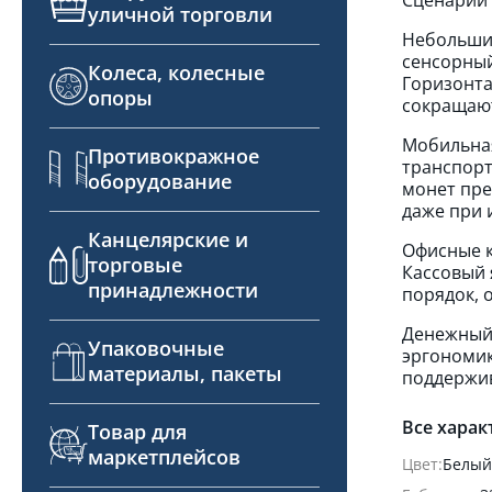
уличной торговли
Небольшие
сенсорный
Колеса, колесные
Горизонта
опоры
сокращают
Мобильная
Противокражное
транспорт
оборудование
монет пре
даже при 
Канцелярские и
Офисные к
торговые
Кассовый 
принадлежности
порядок, 
Денежный 
Упаковочные
эргономик
материалы, пакеты
поддержив
Все харак
Товар для
маркетплейсов
Цвет:
Белый