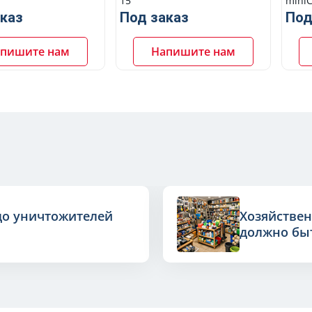
15
mini
каз
Под заказ
Под
пишите нам
Напишите нам
до уничтожителей
Хозяйствен
должно быт