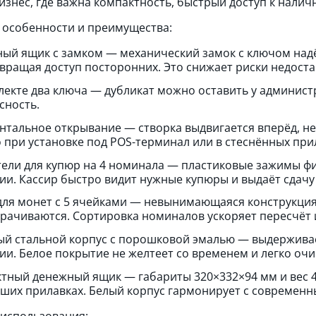
изнес, где важна компактность, быстрый доступ к налич
особенности и преимущества:
ый ящик с замком — механический замок с ключом над
вращая доступ посторонних. Это снижает риски недоста
лекте два ключа — дубликат можно оставить у админист
сность.
нтальное открывание — створка выдвигается вперёд, не
 при установке под POS-терминал или в стеснённых при
ели для купюр на 4 номинала — пластиковые зажимы фи
ии. Кассир быстро видит нужные купюры и выдаёт сдачу 
для монет с 5 ячейками — невынимающаяся конструкция 
рачиваются. Сортировка номиналов ускоряет пересчёт 
й стальной корпус с порошковой эмалью — выдерживае
ии. Белое покрытие не желтеет со временем и легко очи
тный денежный ящик — габариты 320×332×94 мм и вес 4,
ших прилавках. Белый корпус гармонирует с современ
использования: