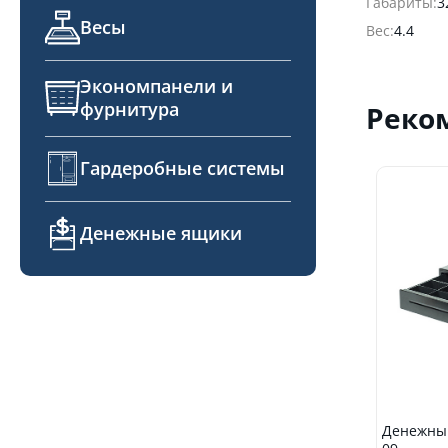
Габариты:
3
Весы
Вес:
4.4
Экономпанели и
фурнитура
Реко
Гардеробные системы
Денежные ящики
Денежный