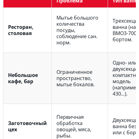
Проблема
тип ванн
Мытье большого
Трехсекци
количества
Ресторан,
ванна (на
посуды,
столовая
ВМО3-700...
соблюдение сан.
бортом.
норм.
Одно- или
двухсекци
Ограниченное
Небольшое
компактна
пространство,
кафе, бар
модель
мытье бокалов.
(например
430...).
Первичная
Двухсекци
Заготовочный
обработка
ванна без
цех
овощей, мяса,
или с борт
рыбы.