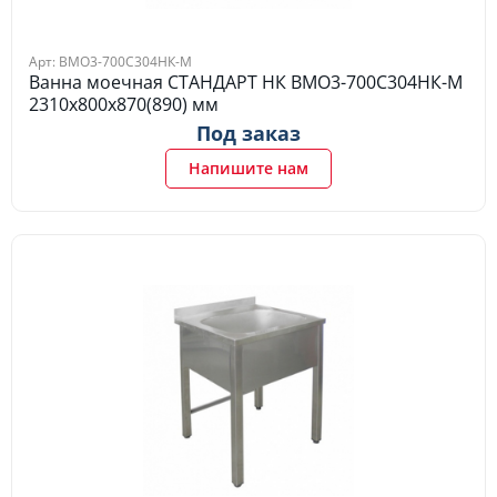
Арт: ВМО3-700С304НК-М
Ванна моечная СТАНДАРТ НК ВМО3-700С304НК-М
2310х800х870(890) мм
Под заказ
Напишите нам