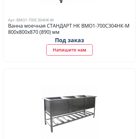
Арт: ВМО1-700С304НК-М
Ванна моечная СТАНДАРТ НК ВМО1-700С304НК-М
800х800х870 (890) мм
Под заказ
Напишите нам