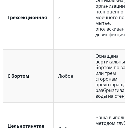
Оптимальна д
организации
полноценног
Трехсекционная
3
моечного пост
мытье,
ополаскивани
дезинфекция.
Оснащена
вертикальны
бортом по за
или трем
С бортом
Любое
сторонам,
предотвращ
разбрызгиван
воды на стену.
Чаша выполн
методом глуб
Цельнотянутая