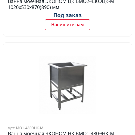
Ванна моечная ЭКОНОМ ЦК ВМО2-430ЭЦК-М
1020х530х870(890) мм
Под заказ
Напишите нам
Арт: МО1-480ЭНК-М
Ванна моечная ЭКОНОМ НК ВМО1-480ЭНК-М