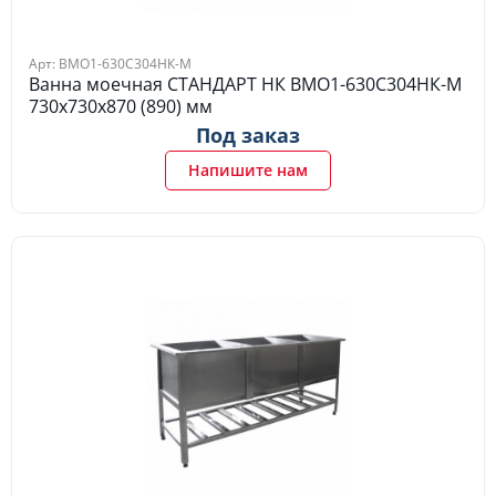
Арт: ВМО1-630С304НК-М
Ванна моечная СТАНДАРТ НК ВМО1-630С304НК-М
730х730х870 (890) мм
Под заказ
Напишите нам