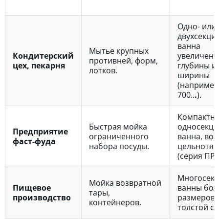
Одно- или
двухсекци
ванна
Мытье крупных
Кондитерский
увеличен
противней, форм,
цех, пекарня
глубины и
лотков.
ширины
(например
700..
.
).
Компактн
Быстрая мойка
односекци
Предприятие
ограниченного
ванна, во
фаст-фуда
набора посуды.
цельнотян
(серия ПР
Многосек
Мойка возвратной
Пищевое
ванны бо
тары,
производство
размеров 
контейнеров.
толстой ст