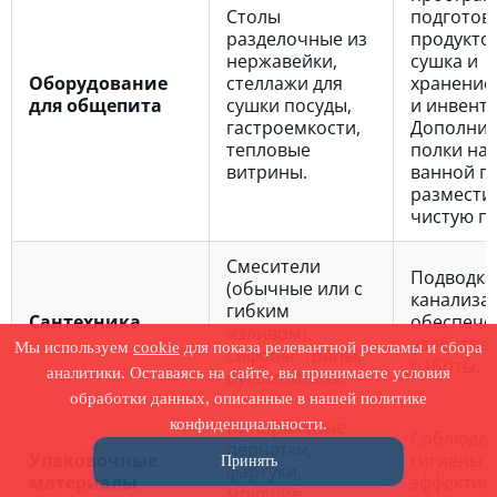
Столы
подготов
разделочные из
продуктов
нержавейки,
сушка и
Оборудование
стеллажи для
хранение
для общепита
сушки посуды,
и инвента
гастроемкости,
Дополнит
тепловые
полки на
витрины.
ванной п
размести
чистую по
Смесители
Подводка
(обычные или с
канализа
гибким
Сантехника
обеспече
изливом),
удобства
Мы используем
cookie
для показа релевантной рекламы и сбора
сифоны, трапы,
работы.
аналитики. Оставаясь на сайте, вы принимаете условия
рукомойники.
обработки данных, описанные в нашей политике
конфиденциальности.
Одноразовые
Соблюде
перчатки,
Упаковочные
гигиены т
Принять
фартуки,
материалы
эффектив
моющие