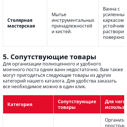
Ванна с
Мытье
усиленны
Столярная
инструментальных
каркасом 
мастерская
принадлежностей
устойчиво
и кистей.
растворит
поверхнос
5. Сопутствующие товары
Для организации полноценного и удобного
моечного поста одних ванн недостаточно. Вам также
могут пригодиться следующие товары из других
категорий нашего каталога. Для удобства заказать
все необходимое можно в один клик.
Сопутствующие
Для чего
Категория
товары
использу
Организа
простран