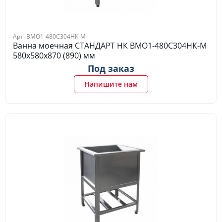
Арт: ВМО1-480С304НК-М
Ванна моечная СТАНДАРТ НК ВМО1-480С304НК-М
580х580х870 (890) мм
Под заказ
Напишите нам