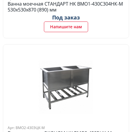
Ванна моечная СТАНДАРТ НК ВМО1-430С304НК-М
530х530х870 (890) мм
Под заказ
Напишите нам
Арт: ВМО2-430ЭЦК-М