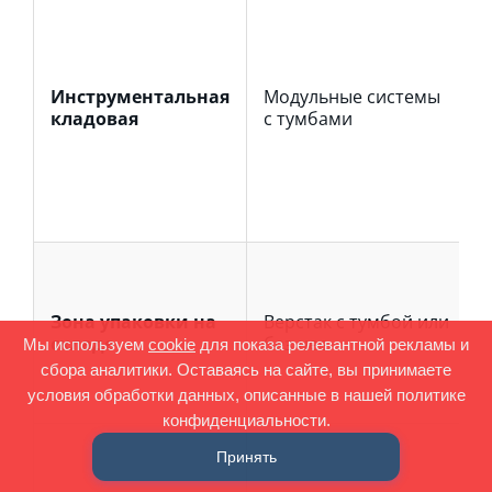
Инструментальная
Модульные системы
кладовая
с тумбами
Зона упаковки на
Верстак с тумбой или
складе
без нее
Мы используем
cookie
для показа релевантной рекламы и
сбора аналитики. Оставаясь на сайте, вы принимаете
условия обработки данных, описанные в нашей политике
конфиденциальности.
Принять