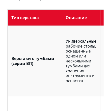
Кл
Тип верстака
Описание
ос
Вы
кон
Универсальные
по
рабочие столы,
ши
оснащенные
ра
одной или
за
Верстаки с тумбами
несколькими
ящ
(серии ВП)
тумбами для
об
хранения
со
инструмента и
ин
оснастка.
До
как
так
Эр
ре