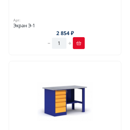
Арт:
Экран Э-1
2 854 ₽