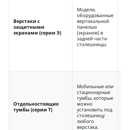
ор
раб
Модели,
пол
оборудованные
пе
Верстаки с
вертикальной
по
защитными
панелью
мо
экранами (серии Э)
(экраном) в
де
задней части
ин
столешницы.
вк
а с
за
заг
Оп
ва
Мобильные или
со
стационарные
си
тумбы, которые
ста
Отдельностоящие
можно
мо
тумбы (серии Т)
установить под
ко
столешницу
ги
любого
сис
верстака.