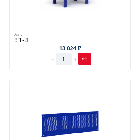
Арт:
ВП - Э
13 024 ₽