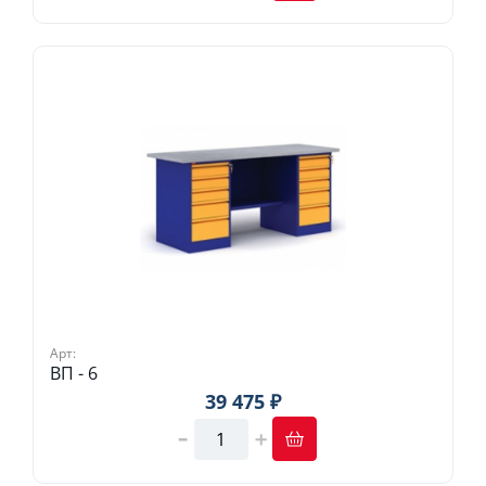
Арт:
ВП - 6
39 475 ₽