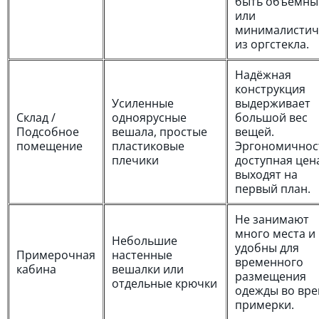
быть объемны
или
минималисти
из оргстекла.
Надёжная
конструкция
Усиленные
выдерживает
Склад /
одноярусные
большой вес
Подсобное
вешала, простые
вещей.
помещение
пластиковые
Эргономичнос
плечики
доступная цен
выходят на
первый план.
Не занимают
много места и
Небольшие
удобны для
Примерочная
настенные
временного
кабина
вешалки или
размещения
отдельные крючки
одежды во вр
примерки.