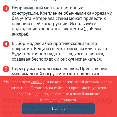
Неправильный монтаж настенных
конструкций. Крепление обычными саморезами
без учета материала стены может привести к
падению всей конструкции. Используйте
подходящие крепежные элементы (дюбели,
анкеры).
Выбор моделей без противоскользящего
покрытия. Вещи из шелка, вискозы или атласа
будут постоянно падать с гладкого пластика,
создавая беспорядок и рискуя испачкаться.
Перегрузка напольных вешалок. Превышение
максимальной нагрузки может привести к
деформации опорные частей и поломке каркасы.
Мы используем
cookie
для показа релевантной рекламы и сбора
Всегда обращайте внимание на заявленную
аналитики. Оставаясь на сайте, вы принимаете условия
производителем грузоподъемность.
обработки данных, описанные в нашей политике
Часто задаваемые вопросы (FAQ)
конфиденциальности.
Вопрос: Чем пластиковые вешалки лучше
Принять
деревянных или металлических?