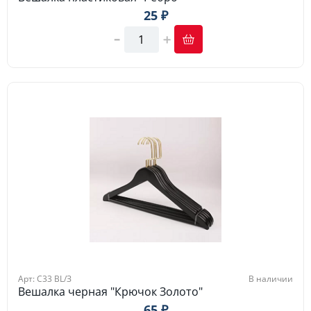
25 ₽
Арт: C33 ВL/З
В наличии
Вешалка черная "Крючок Золото"
65 ₽