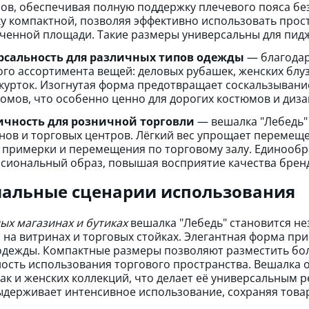
ов, обеспечивая полную поддержку плечевого пояса без
у компактной, позволяя эффективно использовать прос
ченной площади. Такие размеры универсальны для пиджа
рсальность для различных типов одежды
— благодар
го ассортимента вещей: деловых рубашек, женских блуз
 курток. Изогнутая форма предотвращает соскальзыван
ломов, что особенно ценно для дорогих костюмов и диза
ичность для розничной торговли
— вешалка "Лебедь"
нов и торговых центров. Лёгкий вес упрощает перемеще
 примерки и перемещения по торговому залу. Единообр
сиональный образ, повышая восприятие качества бренд
альные сценарии использования
ых магазинах и бутиках
вешалка "Лебедь" становится н
 на витринах и торговых стойках. Элегантная форма пр
одежды. Компактные размеры позволяют разместить бо
ость использования торгового пространства. Вешалка 
так и женских коллекций, что делает её универсальны
ыдерживает интенсивное использование, сохраняя това