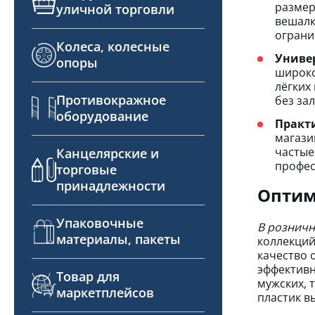
размер
уличной торговли
вешалк
ограни
Колеса, колесные
Униве
опоры
широко
лёгких
Противокражное
без за
оборудование
Практ
магази
частые
Канцелярские и
профес
торговые
принадлежности
Оптим
Упаковочные
В розничн
материалы, пакеты
коллекций
качество 
эффективн
Товар для
мужских, 
маркетплейсов
пластик в