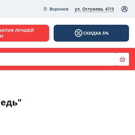
ул. Остужева, 47/3
Воронеж
АНТИЯ ЛУЧШЕЙ
СКИДКА 5%
НЫ
едь"