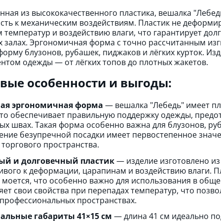
нная из высококачественного пластика, вешалка "Лебедь"
сть к механическим воздействиям. Пластик не деформир
 температур и воздействию влаги, что гарантирует дол
х залах. Эргономичная форма с точно рассчитанным и
форму блузонов, рубашек, пиджаков и лёгких курток. И
нтом одежды — от лёгких топов до плотных жакетов.
вые особенности и выгоды:
ая эргономичная форма
— вешалка "Лебедь" имеет п
Это обеспечивает правильную поддержку одежды, предо
ых швах. Такая форма особенно важна для блузонов, руб
ение безупречной посадки имеет первостепенное знач
 торгового пространства.
ый и долговечный пластик
— изделие изготовлено из
ивого к деформации, царапинам и воздействию влаги. Пл
о моется, что особенно важно для использования в обще
яет свои свойства при перепадах температур, что позво
в профессиональных пространствах.
альные габариты 41×15 см
— длина 41 см идеально по