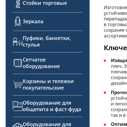
Стойки торговые
Изготовле
устойчиво
перепадам
Зеркала
в торговы
сохраняя 
ассортиме
Пуфики, банкетки,
стулья
Ключе
Сетчатое
Изящн
оборудование
плеч. 
плечев
сохран
Корзины и тележки
дизайн
покупательские
Прочн
устойч
Оборудование для
и легк
общепита и фаст-фуда
сохран
так и 
Оборудование для
Оптим