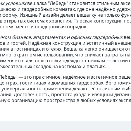
х условиях
вешалка "Лебедь" становится стильным аксе
шкафах и гардеробных комнатах, где она надёжно удержи
 форму. Изящный дизайн делает вешалку не только фун
в открытых системах хранения. Плоская конструкция по
кономя место и поддерживая порядок.
чном бизнесе, апартаментах и офисных гардеробных
веш
ов и гостей. Надёжная конструкция и эстетичный внешн
ния в гостиницах и отелях. Вешалка легко очищается от
 многократном использовании, что снижает затраты на
именяется для подготовки одежды к съёмкам — лёгкий п
ежелательных складок на костюмах и платьях.
Лебедь" — это практичное, надёжное и эстетичное реше
центрах, гостиницах и домашних гардеробах. Эргономи
и универсальность применения делают её отличным вы
ания. Долговечность, простота ухода и изящный дизай
ную организацию пространства в любых условиях экспл