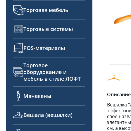
Торговая мебель
Торговые системы
POS-материалы
Торговое
оборудование и
мебель в стиле ЛОФТ
Описание
Манекены
Вешалка "
эффектной
Вешала (вешалки)
своё назв
элегантны
см, а выс