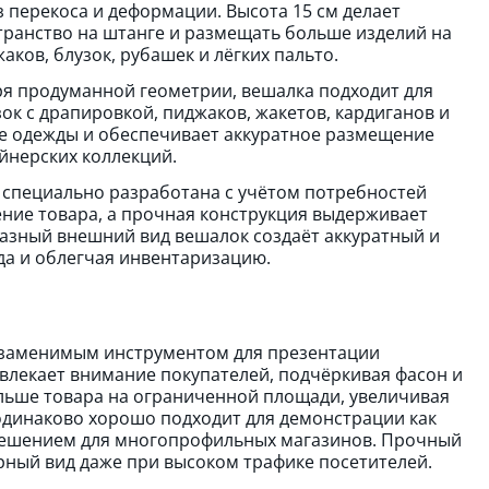
 перекоса и деформации. Высота 15 см делает
транство на штанге и размещать больше изделий на
ков, блузок, рубашек и лёгких пальто.
я продуманной геометрии, вешалка подходит для
ок с драпировкой, пиджаков, жакетов, кардиганов и
ие одежды и обеспечивает аккуратное размещение
йнерских коллекций.
 специально разработана с учётом потребностей
ние товара, а прочная конструкция выдерживает
азный внешний вид вешалок создаёт аккуратный и
а и облегчая инвентаризацию.
езаменимым инструментом для презентации
ивлекает внимание покупателей, подчёркивая фасон и
льше товара на ограниченной площади, увеличивая
одинаково хорошо подходит для демонстрации как
м решением для многопрофильных магазинов. Прочный
рный вид даже при высоком трафике посетителей.