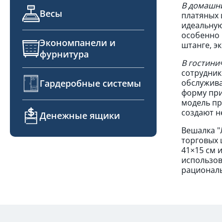
В домашни
Весы
платяных 
идеальную
особенно 
Экономпанели и
штанге, э
фурнитура
В гостини
сотрудник
Гардеробные системы
обслужива
форму при
модель пр
создают н
Денежные ящики
Вешалка "
торговых 
41×15 см 
использов
рациональ