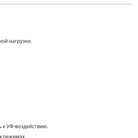
ой нагрузки.
ь к УФ-воздействию.
х режимах.