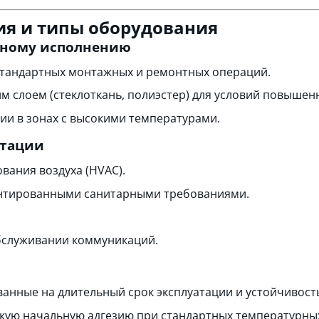
я и типы оборудования
вному исполнению
стандартных монтажных и ремонтных операций.
слоем (стеклоткань, полиэстер) для условий повышенн
ии в зонах с высокими температурами.
атации
ания воздуха (HVAC).
ентированными санитарными требованиями.
бслуживании коммуникаций.
ванные на длительный срок эксплуатации и устойчивост
кую начальную адгезию при стандартных температурны