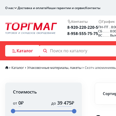
О нас
Доставка и оплата
Наши гарантии и сервис
Контакты
Контакты
График
8-920-220-220-5
ПН-ПТ
8:0
СБ
8:0
8-958-555-75-75
ВС
Вы
Каталог
Каталог
Упаковочные материалы, пакеты
Скотч алюминиев
Стоимость
Сортир
₽
₽
от
до