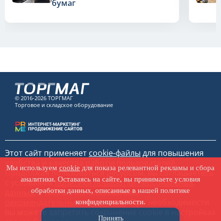
бумаг
© 2016-2026 ТОРГМАГ
Торговое и складское оборудование
Этот сайт применяет
cookie-файлы
для повышения
удобства и качества работы пользователей.
Мы используем
cookie
для показа релевантной рекламы и сбора
Продолжая пользоваться ресурсом, вы соглашаетесь
аналитики. Оставаясь на сайте, вы принимаете условия
с условиями
политики обработки персональных
обработки данных, описанные в нашей политике
данных
, а также с использованием
рекомендательных технологий
. При необходимости
конфиденциальности.
вы можете запретить сохранение cookie в настройках
Принять