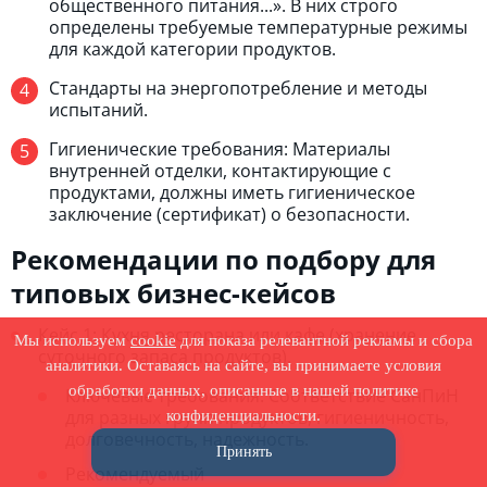
общественного питания...». В них строго
определены требуемые температурные режимы
для каждой категории продуктов.
Стандарты на энергопотребление и методы
испытаний.
Гигиенические требования: Материалы
внутренней отделки, контактирующие с
продуктами, должны иметь гигиеническое
заключение (сертификат) о безопасности.
Рекомендации по подбору для
типовых бизнес-кейсов
Кейс 1: Кухня ресторана или кафе (хранение
Мы используем
cookie
для показа релевантной рекламы и сбора
суточного запаса продуктов).
аналитики. Оставаясь на сайте, вы принимаете условия
обработки данных, описанные в нашей политике
Ключевые требования: Соответствие СанПиН
для разных групп продуктов, гигиеничность,
конфиденциальности.
долговечность, надежность.
Принять
Рекомендуемый