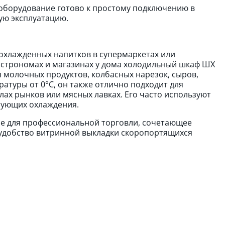
 оборудование готово к простому подключению в
ую эксплуатацию.
охлажденных напитков в супермаркетах или
гастрономах и магазинах у дома холодильный шкаф ШХ
я молочных продуктов, колбасных нарезок, сыров,
атуры от 0°C, он также отлично подходит для
ах рынков или мясных лавках. Его часто используют
ебующих охлаждения.
ие для профессиональной торговли, сочетающее
удобство витринной выкладки скоропортящихся