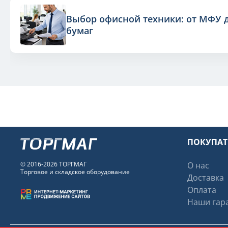
Выбор офисной техники: от МФУ 
бумаг
ПОКУПА
© 2016-2026 ТОРГМАГ
О нас
Торговое и складское оборудование
Доставка
Оплата
Наши гара