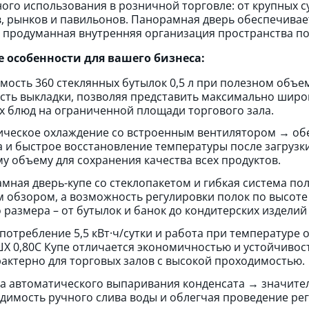
ного использования в розничной торговле: от крупных
, рынков и павильонов. Панорамная дверь обеспечива
а продуманная внутренняя организация пространства по
 особенности для вашего бизнеса:
мость 360 стеклянных бутылок 0,5 л при полезном объе
сть выкладки, позволяя представить максимально широ
х блюд на ограниченной площади торгового зала.
ческое охлаждение со встроенным вентилятором → об
а и быстрое восстановление температуры после загруз
му объему для сохранения качества всех продуктов.
мная дверь-купе со стеклопакетом и гибкая система по
 обзором, а возможность регулировки полок по высот
 размера – от бутылок и банок до кондитерских изделий
потребление 5,5 кВт·ч/сутки и работа при температуре
Х 0,80С Купе отличается экономичностью и устойчивос
рактерно для торговых залов с высокой проходимостью.
а автоматического выпаривания конденсата → значител
димость ручного слива воды и облегчая проведение ре