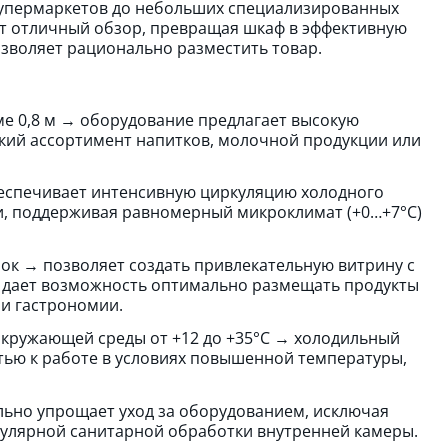
 супермаркетов до небольших специализированных
ет отличный обзор, превращая шкаф в эффективную
зволяет рационально разместить товар.
ме 0,8 м → оборудование предлагает высокую
кий ассортимент напитков, молочной продукции или
еспечивает интенсивную циркуляцию холодного
ки, поддерживая равномерный микроклимат (+0…+7°C)
лок → позволяет создать привлекательную витрину с
е дает возможность оптимально размещать продукты
 и гастрономии.
 окружающей среды от +12 до +35°C → холодильный
тью к работе в условиях повышенной температуры,
ьно упрощает уход за оборудованием, исключая
гулярной санитарной обработки внутренней камеры.