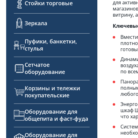
для актив
Стойки торговые
магазинов
витрину, 
Зеркала
Ключевые
Вмести
Пуфики, банкетки,
плотно
стулья
готовы
Динами
Сетчатое
воздух
оборудование
по все
Панора
Корзины и тележки
полным
любого
покупательские
Энерго
шкаф Ш
Оборудование для
что ха
общепита и фаст-фуда
Систем
необхо
Оборудование для