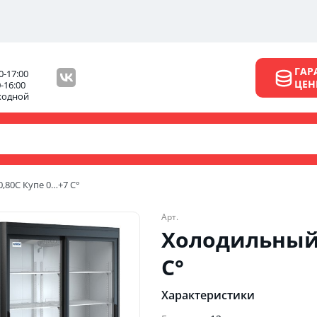
ГАР
0-17:00
ЦЕ
0-16:00
ходной
,80С Купе 0…+7 C°
Арт.
Холодильный 
C°
Характеристики