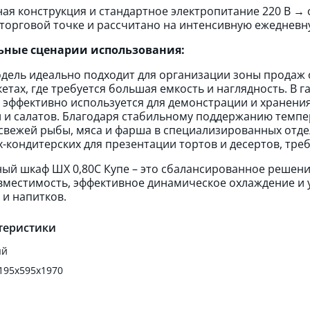
ая конструкция и стандартное электропитание 220 В →
торговой точке и рассчитано на интенсивную ежедневн
ные сценарии использования:
дель идеально подходит для организации зоны продаж 
етах, где требуется большая емкость и наглядность. В 
е эффективно используется для демонстрации и хранени
 и салатов. Благодаря стабильному поддержанию темпер
свежей рыбы, мяса и фарша в специализированных отдел
х-кондитерских для презентации тортов и десертов, тр
ый шкаф ШХ 0,80С Купе – это сбалансированное решен
местимость, эффективное динамическое охлаждение и 
 и напитков.
теристики
ый
195х595х1970