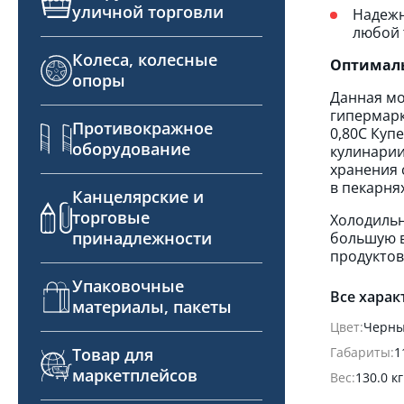
уличной торговли
Надежн
любой 
Колеса, колесные
Оптималь
опоры
Данная мо
гипермарк
Противокражное
0,80С Куп
оборудование
кулинарии
хранения 
в пекарня
Канцелярские и
торговые
Холодильн
принадлежности
большую в
продуктов
Упаковочные
Все харак
материалы, пакеты
Цвет:
Черн
Габариты:
1
Товар для
маркетплейсов
Вес:
130.0 кг