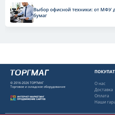
Выбор офисной техники: от МФУ 
бумаг
ПОКУПА
© 2016-2026 ТОРГМАГ
О нас
Торговое и складское оборудование
Доставка
Оплата
Наши гара