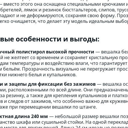
 вместо этого она оснащена специальными крючками 
бретелей, лямок и резинок бюстгальтеров, слипов, трус
падают и не деформируются, сохраняя свою форму. Проз
легко очищается, что делает эту модель идеальным выб
вые особенности и выгоды:
ачный полистирол высокой прочности
— вешалка бел
й не желтеет со временем и сохраняет кристальную про
дам температуры и воздействию влаги, что гарантирует 
 бельём. Прозрачность визуально не перегружает прос
тки нижнего белья и купальников.
и и зацепы для фиксации без зажимов
— вешалка ос
ми, расположенными по всей длине. Они предназначены
 за резинку, а также для крепления купальников и платк
в и следов от зажимов, что особенно важно для кружев
аже при перемещении вешалки по штанге.
ктная длина 240 мм
— небольшой размер вешалки поз
анство шкафа или сушильной стойки. На одной переклад
я место для других вещей. Длина 24 см идеально подходит