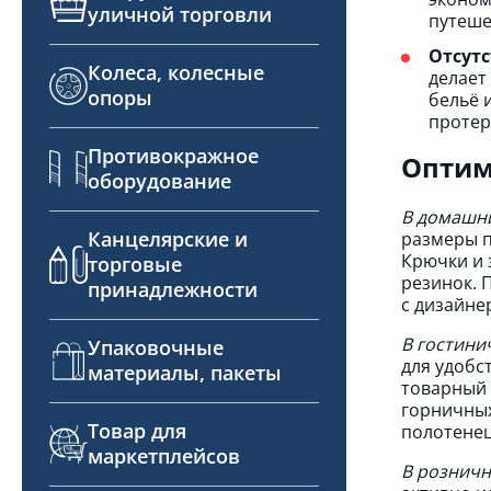
уличной торговли
путеше
Отсутс
Колеса, колесные
делает
опоры
бельё 
протер
Противокражное
Оптим
оборудование
В домашни
Канцелярские и
размеры п
Крючки и 
торговые
резинок. 
принадлежности
с дизайне
В гостини
Упаковочные
для удобс
материалы, пакеты
товарный 
горничных
Товар для
полотенец
маркетплейсов
В розничн