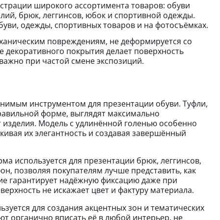
страции широкого ассортимента товаров: обуви
елий, брюк, леггинсов, юбок и спортивной одежды.
буви, одежды, спортивных товаров и на фотосъёмках.
ханическим повреждениям, не деформируется со
ие декоративного покрытия делает поверхность
 важно при частой смене экспозиций.
енимым инструментом для презентации обуви. Туфли,
равильной форме, выглядят максимально
т изделия. Модель с удлинённой голенью особенно
кивая их элегантность и создавая завершённый
а используется для презентации брюк, леггинсов,
он, позволяя покупателям лучше представить, как
ние гарантирует надёжную фиксацию даже при
верхность не искажает цвет и фактуру материала.
зуется для создания акцентных зон и тематических
т органично вписать её в любой интерьер, не