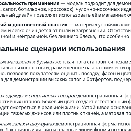
рсальность применения
— модель подходит для демон
ь, сапог, ботильонов, кроссовок), чулочно-носочных изд
льный дизайн позволяет использовать её в магазинах о
ый и долговечный пластик
— материал устойчив к ме
ем и легко очищается от пыли и загрязнений. Отсутств
чной и нейтральной, без лишнего блеска, что особенно
альные сценарии использования
ых магазинах и бутиках
женская нога становится незам
отильоны и кроссовки, размещённые на анатомически п
но, позволяя покупателям оценить посадку, фасон и цве
а для демонстрации высоких сапог и ботфортов, подчер
ах одежды и спортивных товаров
демонстрационная форм
ортивных штанов. Бежевый цвет создаёт естественный ф
удет смотреться в реальной жизни. Устойчивое основа
ции тяжёлых джинсов или плотных тканей, а матовая по
чных залах и шоу-румах
демонстрационная форма исполь
й. Лаконичный дизайн и плавные линии формы позволяю