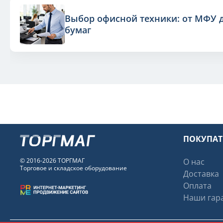
Выбор офисной техники: от МФУ 
бумаг
ПОКУПА
© 2016-2026 ТОРГМАГ
О нас
Торговое и складское оборудование
Доставка
Оплата
Наши гара