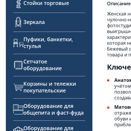
Стойки торговые
Описание
Женская н
чулочно-н
Зеркала
фотостуди
выигрышно
характери
Пуфики, банкетки,
которая н
стулья
Бежевый о
товара и 
Сетчатое
Ключе
оборудование
Анато
Корзины и тележки
учётом
покупательские
позвол
создав
Оборудование для
Матов
общепита и фаст-фуда
отраже
обуви 
прибли
Оборудование для