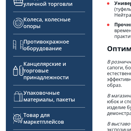
Униве
уличной торговли
(туфел
Нейтра
Колеса, колесные
Прочн
опоры
времен
практи
Противокражное
Оптим
оборудование
В розничн
Канцелярские и
сапоги, б
торговые
естествен
принадлежности
эффективн
образ.
Упаковочные
В магазин
материалы, пакеты
юбок и сп
изделие б
демонстра
Товар для
маркетплейсов
В выставо
экспозици