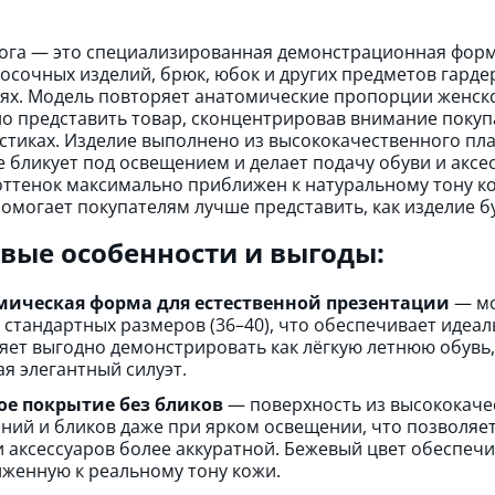
ога — это специализированная демонстрационная форм
осочных изделий, брюк, юбок и других предметов гардер
ях. Модель повторяет анатомические пропорции женско
 представить товар, сконцентрировав внимание покупа
стиках. Изделие выполнено из высококачественного пла
е бликует под освещением и делает подачу обуви и аксе
ттенок максимально приближен к натуральному тону ко
помогает покупателям лучше представить, как изделие б
вые особенности и выгоды:
мическая форма для естественной презентации
— мо
 стандартных размеров (36–40), что обеспечивает идеал
яет выгодно демонстрировать как лёгкую летнюю обувь, 
ая элегантный силуэт.
ое покрытие без бликов
— поверхность из высококачес
ний и бликов даже при ярком освещении, что позволяет
и аксессуаров более аккуратной. Бежевый цвет обеспеч
женную к реальному тону кожи.