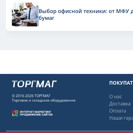
Выбор офисной техники: от МФУ 
бумаг
ПОКУПА
© 2016-2026 ТОРГМАГ
О нас
Торговое и складское оборудование
Доставка
Оплата
Наши гара