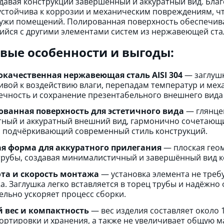
давая конструкции завершённый и аккуратный вид. Благ
устойчива к коррозии и механическим повреждениям, что
ружи помещений. Полированная поверхность обеспечив
йся с другими элементами систем из нержавеющей ста
вые особенности и выгоды:
качественная нержавеющая сталь AISI 304
— заглушк
ивой к воздействию влаги, перепадам температур и ме
ечность и сохранение презентабельного внешнего вида
ванная поверхность для эстетичного вида
— глянце
тный и аккуратный внешний вид, гармонично сочетающ
и подчёркивающий современный стиль конструкций.
я форма для аккуратного прилегания
— плоская геом
трубы, создавая минималистичный и завершённый вид к
та и скорость монтажа
— установка элемента не треб
а. Заглушка легко вставляется в торец трубы и надёжно 
ельно ускоряет процесс сборки.
 вес и компактность
— вес изделия составляет около 
ортировки и хранения, а также не увеличивает общую м