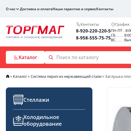
О нас
Доставка и оплата
Наши гарантии и сервис
Контакты
Контакты
График
8-920-220-220-5
ПН-ПТ
8:0
СБ
8:0
8-958-555-75-75
ВС
Вы
Каталог
Каталог
Система перил из нержавеющей стали
Заглушка пло
Стеллажи
Холодильное
оборудование