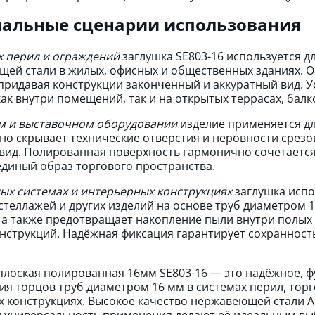
альные сценарии использования
х перил и ограждений
заглушка SE803-16 используется д
ей стали в жилых, офисных и общественных зданиях. О
придавая конструкции законченный и аккуратный вид. У
как внутри помещений, так и на открытых террасах, балк
м и выставочном оборудовании
изделие применяется дл
Оно скрывает технические отверстия и неровности сре
вид. Полированная поверхность гармонично сочетается
единый образ торгового пространства.
ых системах и интерьерных конструкциях
заглушка испо
 стеллажей и других изделий на основе труб диаметром
 а также предотвращает накопление пыли внутри полых 
нструкций. Надёжная фиксация гарантирует сохранност
плоская полированная 16мм SE803-16 — это надёжное, 
я торцов труб диаметром 16 мм в системах перил, торг
 конструкциях. Высокое качество нержавеющей стали AI
 универсальность применения делают её идеальным вы