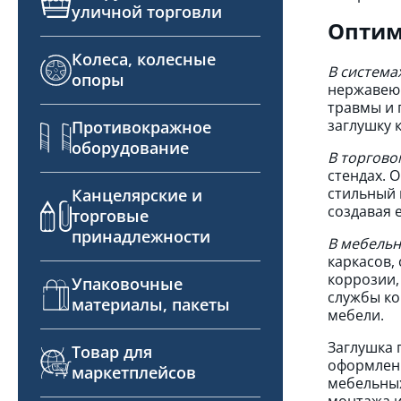
уличной торговли
Оптим
Колеса, колесные
В система
опоры
нержавеющ
травмы и 
заглушку 
Противокражное
оборудование
В торгово
стендах. 
стильный 
Канцелярские и
создавая 
торговые
принадлежности
В мебельн
каркасов,
коррозии,
Упаковочные
службы ко
материалы, пакеты
мебели.
Заглушка 
Товар для
оформлени
маркетплейсов
мебельных
монтажа и