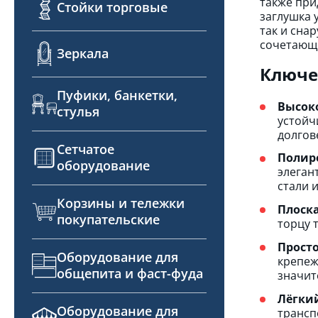
также при
Стойки торговые
заглушка 
так и сна
сочетающи
Зеркала
Ключе
Пуфики, банкетки,
Высоко
стулья
устойч
долгов
Сетчатое
Полиро
оборудование
элеган
стали 
Корзины и тележки
Плоска
покупательские
торцу 
Просто
Оборудование для
крепеж
общепита и фаст-фуда
значит
Лёгкий
Оборудование для
трансп