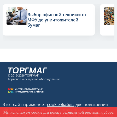
Выбор офисной техники: от
МФУ до уничтожителей
бумаг
© 2016-2026 ТОРГМАГ
Торговое и складское оборудование
Этот сайт применяет
cookie-файлы
для повышения
удобства и качества работы пользователей.
Мы используем
cookie
для показа релевантной рекламы и сбора
Продолжая пользоваться ресурсом, вы соглашаетесь