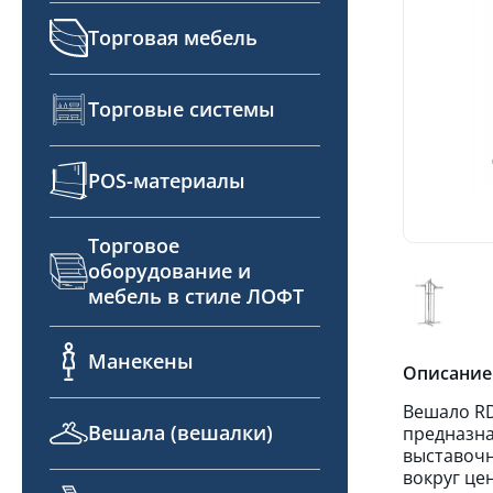
Торговая мебель
Торговые системы
POS-материалы
Торговое
оборудование и
мебель в стиле ЛОФТ
Манекены
Описание
Вешало RD
Вешала (вешалки)
предназна
выставочн
вокруг це