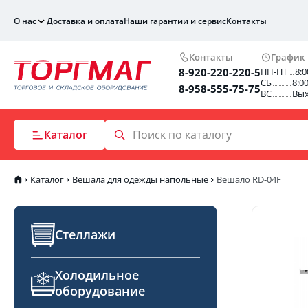
О нас
Доставка и оплата
Наши гарантии и сервис
Контакты
Контакты
График
8-920-220-220-5
ПН-ПТ
8:0
СБ
8:0
8-958-555-75-75
ВС
Вы
Каталог
Каталог
Вешала для одежды напольные
Вешало RD-04F
Стеллажи
Холодильное
оборудование