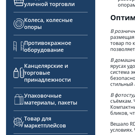
уличной торговли
опорам
Оптим
Колеса, колесные
опоры
В розничн
размещая 
Противокражное
товар по 
позволяет
оборудование
В домашни
Канцелярские и
ярусах уд
система э
торговые
безопасно
принадлежности
стильный 
В фотосту
Упаковочные
съёмкам. 
материалы, пакеты
Компактны
бликов, ч
Товар для
Вешало RD
маркетплейсов
условиях.