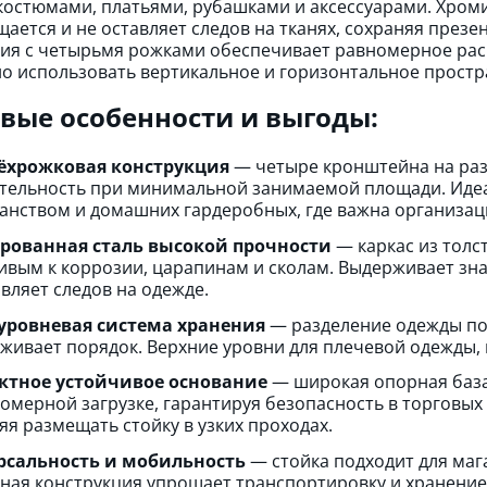
костюмами, платьями, рубашками и аксессуарами. Хром
щается и не оставляет следов на тканях, сохраняя през
ия с четырьмя рожками обеспечивает равномерное расп
о использовать вертикальное и горизонтальное простр
вые особенности и выгоды:
ёхрожковая конструкция
— четыре кронштейна на раз
тельность при минимальной занимаемой площади. Иде
анством и домашних гардеробных, где важна организац
рованная сталь высокой прочности
— каркас из толс
ивым к коррозии, царапинам и сколам. Выдерживает знач
авляет следов на одежде.
уровневая система хранения
— разделение одежды по 
живает порядок. Верхние уровни для плечевой одежды, 
ктное устойчивое основание
— широкая опорная база
омерной загрузке, гарантируя безопасность в торговых
яя размещать стойку в узких проходах.
рсальность и мобильность
— стойка подходит для мага
ная конструкция упрощает транспортировку и хранени