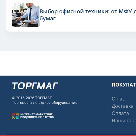
Выбор офисной техники: от МФУ 
бумаг
ПОКУПА
© 2016-2026 ТОРГМАГ
О нас
Торговое и складское оборудование
Доставка
Оплата
Наши гара