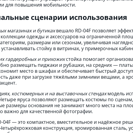
и для повышения мобильности.
альные сценарии использования
ых магазинах и бутиках
вешало RD-04F позволяет эффект
коллекции одежды и аксессуаров на ограниченной площ
категориям, размерам или сезонам, увеличивая наглядн
 устанавливать стойку в витринах, у примерочных кабин 
х гардеробных и прихожих
стойка помогает организова
обно размещать пиджаки и рубашки, на средних — платья
кономит место в шкафах и обеспечивает быстрый доступ
сть даже при загрузке тяжёлыми зимними вещами, а хр
акцент.
диях, костюмерных и на выставочных стендах
модель исп
Четыре яруса позволяют размещать костюмы по сценам,
е размеры основания не занимают много места на площ
то важно для качественной фотографии.
-04F — это компактное, вместительное и надёжное реш
 Четырёхрожковая конструкция, хромированная сталь, у