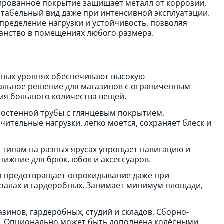
ированное покрытие защищает металл от коррозии,
ентабельный вид даже при интенсивной эксплуатации.
ределение нагрузки и устойчивость, позволяя
анство в помещениях любого размера.
ных уровнях обеспечивают высокую
альное решение для магазинов с ограниченным
ия большого количества вещей.
тостенной трубы с глянцевым покрытием,
ительные нагрузки, легко моется, сохраняет блеск и
типам на разных ярусах упрощает навигацию и
нижние для брюк, юбок и аксессуаров.
 предотвращает опрокидывание даже при
 залах и гардеробных. Занимает минимум площади,
зинов, гардеробных, студий и складов. Сборно-
е. Опционально может быть дополнена колёсными