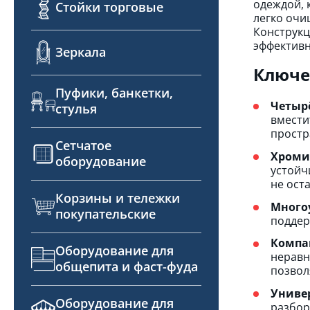
одеждой, 
Стойки торговые
легко очи
Конструкц
эффективн
Зеркала
Ключе
Пуфики, банкетки,
Четыр
стулья
вмести
простр
Сетчатое
Хроми
оборудование
устойч
не ост
Корзины и тележки
Много
покупательские
поддер
Компа
Оборудование для
неравн
общепита и фаст-фуда
позвол
Униве
Оборудование для
разбор