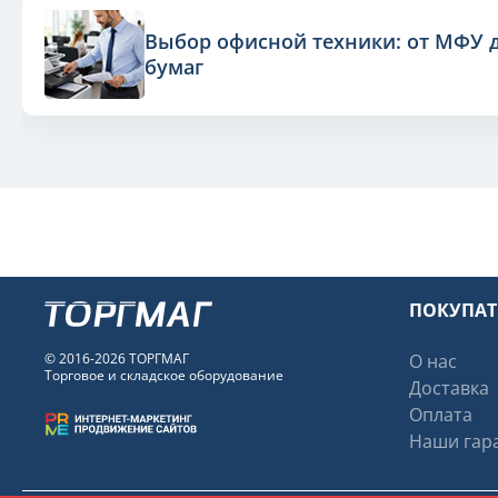
Выбор офисной техники: от МФУ 
бумаг
ПОКУПА
© 2016-2026 ТОРГМАГ
О нас
Торговое и складское оборудование
Доставка
Оплата
Наши гара