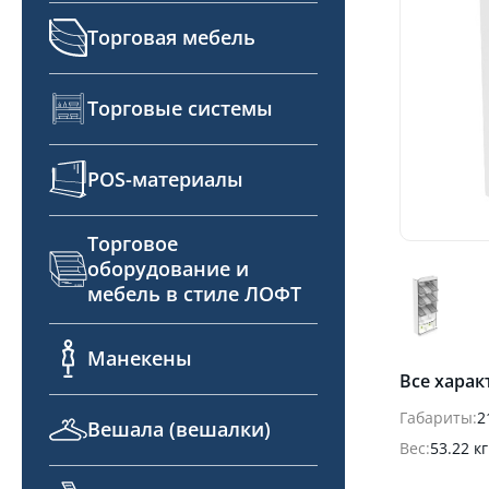
Торговая мебель
Торговые системы
POS-материалы
Торговое
оборудование и
мебель в стиле ЛОФТ
Манекены
Все харак
Габариты:
2
Вешала (вешалки)
Вес:
53.22 кг