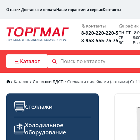
О нас
Доставка и оплата
Наши гарантии и сервис
Контакты
Контакты
График
8-920-220-220-5
ПН-ПТ
8:0
СБ
8:0
8-958-555-75-75
ВС
Вы
Каталог
Каталог
Стеллажи ЛДСП
Стеллажи с ячейками (лотками) Ст-1
Стеллажи
Холодильное
оборудование