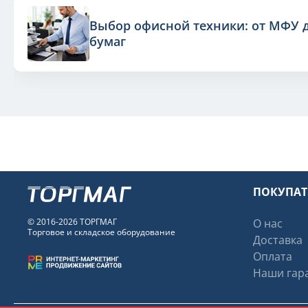
Выбор офисной техники: от МФУ 
бумаг
ПОКУПА
© 2016-2026 ТОРГМАГ
О нас
Торговое и складское оборудование
Доставка
Оплата
Наши гара