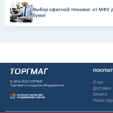
Выбор офисной техники: от МФУ 
бумаг
ПОКУПА
© 2016-2026 ТОРГМАГ
О нас
Торговое и складское оборудование
Доставка
Оплата
Наши гара