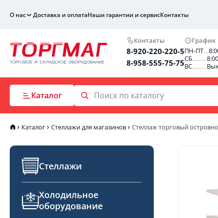
О нас
Доставка и оплата
Наши гарантии и сервис
Контакты
Контакты
График
8-920-220-220-5
ПН-ПТ
8:0
СБ
8:0
8-958-555-75-75
ВС
Вы
Каталог
Каталог
Стеллажи для магазинов
Стеллаж торговый островно
Стеллажи
Холодильное
оборудование