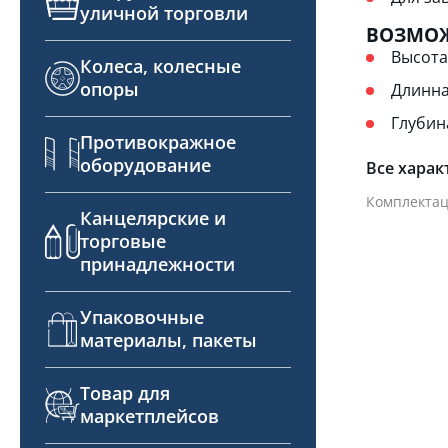
уличной торговли
ВОЗМОЖ
Высота
Колеса, колесные
опоры
Длинна
Глубина
Противокражное
оборудование
Все харак
Комплектац
Канцелярские и
торговые
принадлежности
Упаковочные
материалы, пакеты
Товар для
маркетплейсов