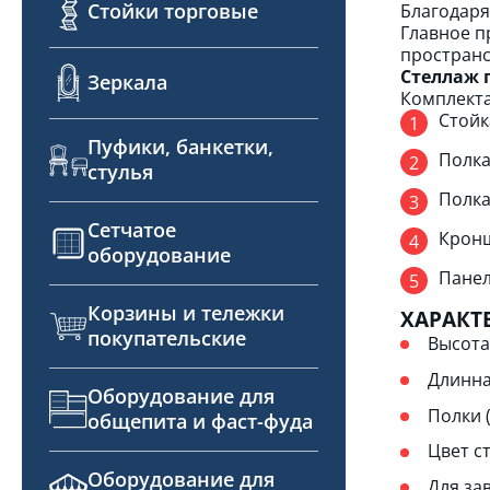
Стойки торговые
Благодаря
Главное п
пространс
Стеллаж п
Зеркала
Комплекта
Стойк
Пуфики, банкетки,
Полка
стулья
Полка
Сетчатое
Кронш
оборудование
Панел
Корзины и тележки
ХАРАКТ
покупательские
Высота
Длинна
Оборудование для
Полки (
общепита и фаст-фуда
Цвет с
Оборудование для
Для за