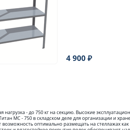
4 900 ₽
я нагрузка - до 750 кг на секцию. Высокие эксплуатаци
Титан МС - 750 в складском деле для организации и хр
т возможность оптимально размещать на стеллажах как
стоек и влагостойкое покрытие полок обеспечивают на