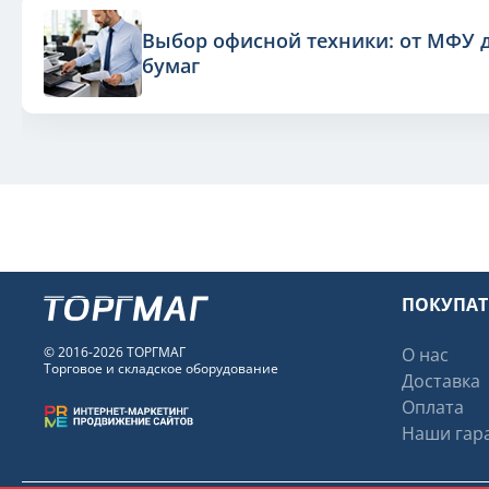
Выбор офисной техники: от МФУ 
бумаг
ПОКУПА
© 2016-2026 ТОРГМАГ
О нас
Торговое и складское оборудование
Доставка
Оплата
Наши гара