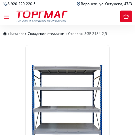
8-920-220-220-5
Воронеж , ул. Остужева, 47/3
Каталог
Складские стеллажи
Стеллаж SGR 2184-2,5