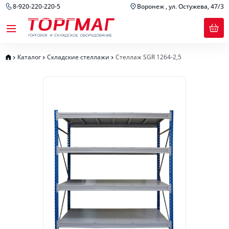
8-920-220-220-5
Воронеж , ул. Остужева, 47/3
Каталог
Складские стеллажи
Стеллаж SGR 1264-2,5