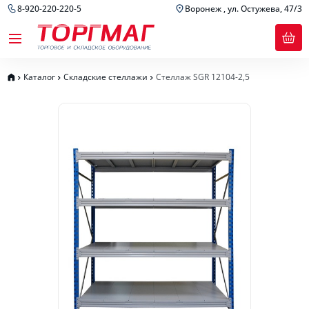
8-920-220-220-5
Воронеж , ул. Остужева, 47/3
Каталог
Складские стеллажи
Стеллаж SGR 12104-2,5