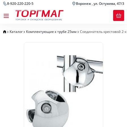
8-920-220-220-5
Воронеж , ул. Остужева, 47/3
Каталог
Комплектующие к трубе 25мм
Соединитель крестовой 2-х 