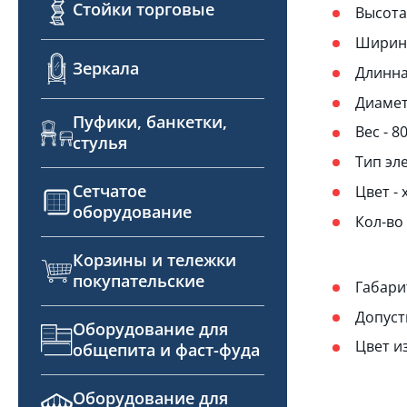
Стойки торговые
Высота
Ширина
Зеркала
Длинна
Диамет
Пуфики, банкетки,
Вес - 8
стулья
Тип эл
Сетчатое
Цвет -
оборудование
Кол-во 
Корзины и тележки
покупательские
Габари
Допуст
Оборудование для
Цвет и
общепита и фаст-фуда
Оборудование для