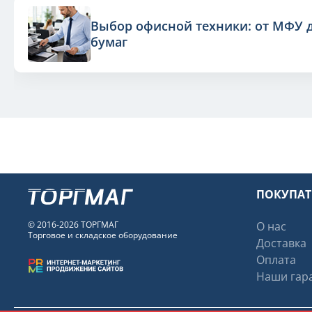
Выбор офисной техники: от МФУ 
бумаг
ПОКУПА
© 2016-2026 ТОРГМАГ
О нас
Торговое и складское оборудование
Доставка
Оплата
Наши гара