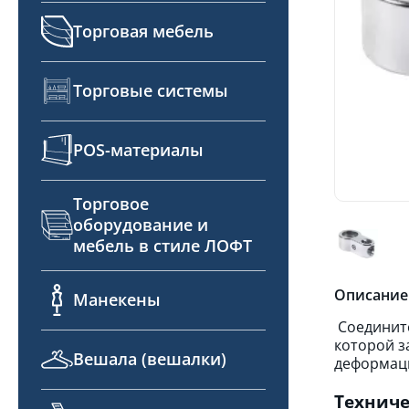
Торговая мебель
Торговые системы
POS-материалы
Торговое
оборудование и
мебель в стиле ЛОФТ
Описание
Манекены
Соедините
которой з
Вешала (вешалки)
деформаци
Техниче