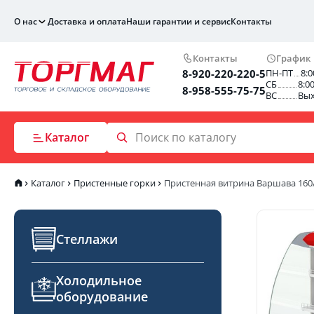
О нас
Доставка и оплата
Наши гарантии и сервис
Контакты
Контакты
График
8-920-220-220-5
ПН-ПТ
8:0
СБ
8:0
8-958-555-75-75
ВС
Вы
Каталог
Каталог
Пристенные горки
Пристенная витрина Варшава 160/9
Стеллажи
Холодильное
оборудование