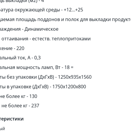
ь выкладки (м2) - 4
атура окружающей среды - +12…+25
аемая площадь поддонов и полок для выкладки продукто
лаждения - Динамическое
 оттаивания - естеств. теплопритоками
ение - 220
ьный ток, A - 0,3
льная мощность ламп, Вт - 18 =
ты без упаковки (ДхГхВ) - 1250х935х1560
ы в упаковке (ДхГхВ) - 1750х1200х800
не более кг - 130
 не более кг - 237
теристики
ый