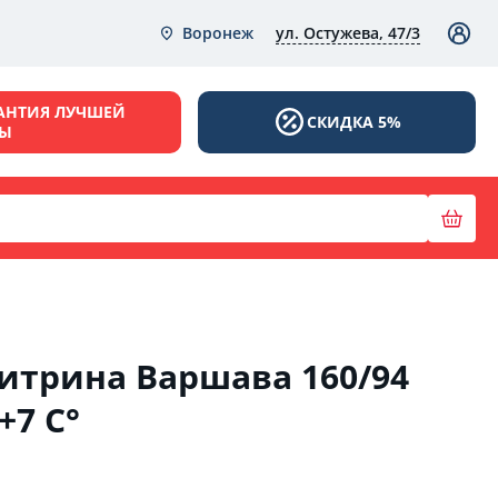
ул. Остужева, 47/3
Воронеж
АНТИЯ ЛУЧШЕЙ
СКИДКА 5%
НЫ
итрина Варшава 160/94
+7 C°