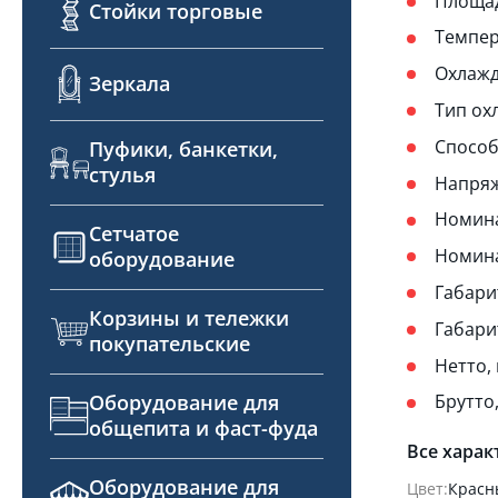
Площад
Стойки торговые
Темпер
Охлажд
Зеркала
Тип ох
Способ
Пуфики, банкетки,
стулья
Напряж
Номинал
Сетчатое
Номина
оборудование
Габари
Корзины и тележки
Габарит
покупательские
Нетто, 
Оборудование для
Брутто,
общепита и фаст-фуда
Все харак
Оборудование для
Цвет:
Красн