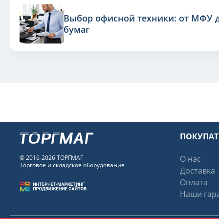
Выбор офисной техники: от МФУ 
бумаг
ПОКУПА
© 2016-2026 ТОРГМАГ
О нас
Торговое и складское оборудование
Доставка
Оплата
Наши гара