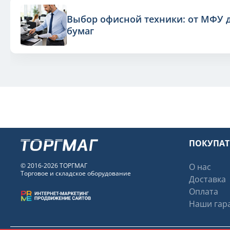
Выбор офисной техники: от МФУ 
бумаг
ПОКУПА
© 2016-2026 ТОРГМАГ
О нас
Торговое и складское оборудование
Доставка
Оплата
Наши гара