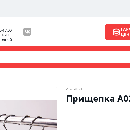
ГАР
0-17:00
ЦЕ
0-16:00
ходной
Арт. А021
Прищепка А0