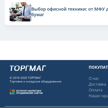
Выбор офисной техники: от МФУ 
бумаг
ПОКУПА
© 2016-2026 ТОРГМАГ
О нас
Торговое и складское оборудование
Доставка
Оплата
Наши гара