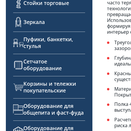
Стойки торговые
часто тер
технологи
превращае
Использов
Зеркала
формируя 
интерьер 
Пуфики, банкетки,
Треуго
стулья
зазоро
Глубин
Сетчатое
идеаль
оборудование
Красны
сущест
Корзины и тележки
Матери
покупательские
Покрыт
Полка 
Оборудование для
выступ
общепита и фаст-фуда
Расчет
риска 
Оборудование для