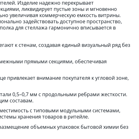
ителей. Изделие надежно перекрывает
кциями, ликвидирует пустые зоны и мгновенно
ьно увеличивая коммерческую емкость витрины.
онально задействовать доступное пространство,
полка для стеллажа гармонично вписывается в
гают к стенам, создавая единый визуальный ряд без
о смежными прямыми секциями, обеспечивая
е привлекает внимание покупателя к угловой зоне,
тали 0,5–0,7 мм с продольными ребрами жесткости.
щим составам.
вместимость с типовыми модульными системами,
истемы хранения товаров в ритейле.
т размещение объемных упаковок бытовой химии без