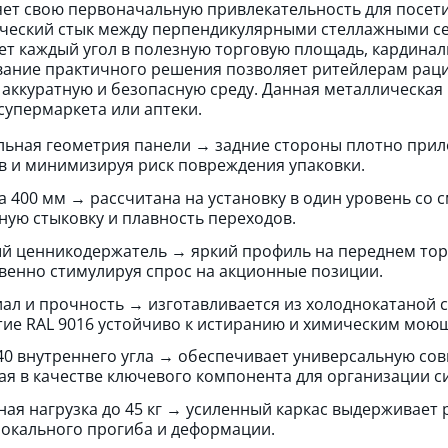
яет свою первоначальную привлекательность для посет
ческий стык между перпендикулярными стеллажными се
т каждый угол в полезную торговую площадь, кардинал
ание практичного решения позволяет ритейлерам раци
аккуратную и безопасную среду. Данная металлическая 
супермаркета или аптеки.
льная геометрия панели → задние стороны плотно приле
в и минимизируя риск повреждения упаковки.
а 400 мм → рассчитана на установку в один уровень с
ную стыковку и плавность переходов.
й ценникодержатель → яркий профиль на переднем торц
венно стимулируя спрос на акционные позиции.
ал и прочность → изготавливается из холоднокатаной с
ие RAL 9016 устойчиво к истиранию и химическим мою
40 внутреннего угла → обеспечивает универсальную со
ая в качестве ключевого компонента для организации с
ная нагрузка до 45 кг → усиленный каркас выдерживае
локального прогиба и деформации.