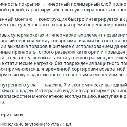
ичность покрытия → инертный полимерный слой полнос
ной средой, гарантируя абсолютную сохранность первон
нный монтаж → конструкция быстро интегрируется в 
ментов, существенно сокращая время перепланировки 
овых супермаркетах и гипермаркетах элемент незаменим
лавный переход между товарными рядами без потери пол
и выкладка товаров в ритейле с использованием данно
нные препараты, строго разделяя категории и повышая 
й стеллаж с угловой вставкой успешно размещает тяже
е статические нагрузки без повреждения защитного покр
ия применяется для временной сортировки возвратной 
руя высокую адаптивность к сезонным изменениям асс
внутреннего угла — надежный и экономически выгодны
ких площадей. Интеграция изделия гарантирует рацион
зопасности и многолетнюю эксплуатацию, выступая в р
ла.
теристики
ия:
Полка 40 внутреннего угла / 1 шт