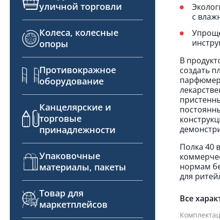
уличной торговли
Эколог
с влаж
Колеса, колесные
Упроще
инстру
опоры
В продукт
Противокражное
создать п
парфюмери
оборудование
лекарстве
пристенны
Канцелярские и
постоянны
торговые
конструкц
демонстри
принадлежности
Полка 40 
Упаковочные
коммерчес
нормам бе
материалы, пакеты
для ритей
Товар для
Все харак
маркетплейсов
Комплектац