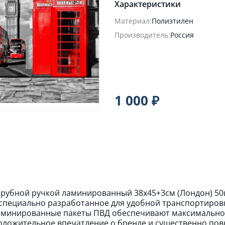
Характеристики
Материал:
Полиэтилен
Производитель:
Россия
1 000 ₽
ырубной ручкой ламинированный 38х45+3см (Лондон) 5
специально разработанное для удобной транспортировк
минированные пакеты ПВД обеспечивают максимально 
оложительное впечатление о бренде и существенно по