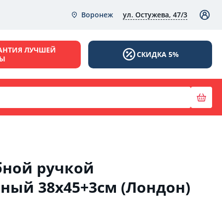
ул. Остужева, 47/3
Воронеж
АНТИЯ ЛУЧШЕЙ
СКИДКА 5%
НЫ
бной ручкой
ый 38х45+3см (Лондон)