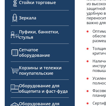
Стойки торговые
из высоко
защитной 
удобную в
Зеркала
переносит
важно для
Оптима
Пуфики, банкетки,
обеспе
стулья
размещ
Толщин
Сетчатое
критич
оборудование
Наличи
инстру
Корзины и тележки
повыша
покупательские
Усилен
полнос
Оборудование для
Фасовк
общепита и фаст-фуда
планир
Сертиф
Оборудование для