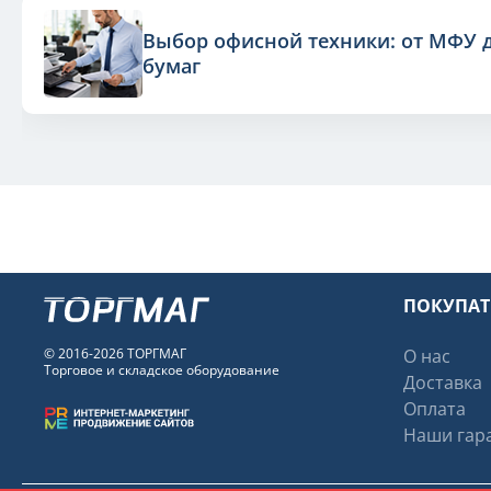
Выбор офисной техники: от МФУ 
бумаг
ПОКУПА
© 2016-2026 ТОРГМАГ
О нас
Торговое и складское оборудование
Доставка
Оплата
Наши гара