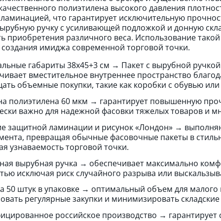
качественного полиэтилена высокого давления плотнос
ламинацией, что гарантирует исключительную прочнос
ырубную ручку с усиливающей подложкой и донную скл
ь приобретения различного веса. Использование такой
 создания имиджа современной торговой точки.
льные габариты 38х45+3 см → Пакет с вырубной ручко
чивает вместительное внутреннее пространство благод
ать объемные покупки, такие как коробки с обувью ил
а полиэтилена 60 мкм → гарантирует повышенную прочно
ески важно для надежной фасовки тяжелых товаров и м
е защитной ламинации и рисунок «Лондон» → выполня
мента, превращая обычные фасовочные пакеты в стильн
я узнаваемость торговой точки.
ная вырубная ручка → обеспечивает максимально комф
тью исключая риск случайного разрыва или выскальзыва
а 50 штук в упаковке → оптимальный объем для малого
овать регулярные закупки и минимизировать складские
ицированное российское производство → гарантирует 