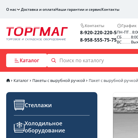
О нас
Доставка и оплата
Наши гарантии и сервис
Контакты
Контакты
График
8-920-220-220-5
ПН-ПТ
8:0
СБ
8:0
8-958-555-75-75
ВС
Вы
Каталог
Каталог
Пакеты с вырубной ручкой
Пакет с вырубной ручко
Стеллажи
Холодильное
оборудование