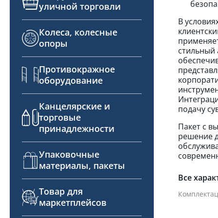
безопа
уличной торговли
В условия
клиентски
Колеса, колесные
применяет
опоры
стильный 
обеспечив
Противокражное
представл
оборудование
корпорати
инструмен
Интеграци
Канцелярские и
подачу су
торговые
Пакет с в
принадлежности
решение д
обслужива
Упаковочные
современн
материалы, пакеты
Все харак
Товар для
Комплектац
маркетплейсов