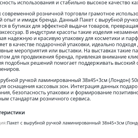
сность использования и стабильно высокое качество ка
х современной розничной торговли грамотное использ
й опыт и имидж бренда. Данный Пакет с вырубной ручк
ся в бутиках для эффектной выдачи товаров, превращая
аксессуар. В индустрии красоты такие изделия незамен
ая надежную и красивую упаковку для косметики и пар
яет в качестве подарочной упаковки, идеально подходя
вные мероприятия или выставки. На выставках такие п
том для продвижения бренда, привлекая внимание кли
я подобных решений помогает поддерживать высокий с
вениров.
ырубной ручкой ламинированный 38х45+3см (Лондон) 50
ля оснащения кассовых зон. Интеграция данных подаро
ния, безопасность упаковки и формирование позитивн
ым стандартам розничного сервиса.
теристики
ия:
Пакет с вырубной ручкой ламинированный 38х45+3см (Лонд