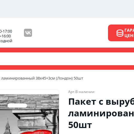
ГАР
0-17:00
ЦЕ
0-16:00
ходной
й ламинированный 38х45+3см (Лондон) 50шт
Арт.
В наличии
Пакет с выру
ламинированн
50шт