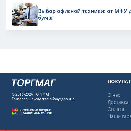
Выбор офисной техники: от МФУ 
бумаг
ПОКУПА
© 2016-2026 ТОРГМАГ
О нас
Торговое и складское оборудование
Доставка
Оплата
Наши гара