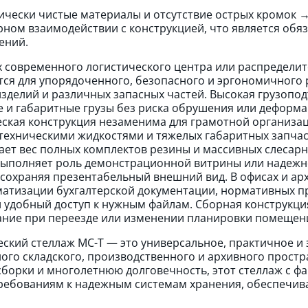
ически чистые материалы и отсутствие острых кромок 
рном взаимодействии с конструкцией, что является обя
ений.
х современного логистического центра или распределит
ся для упорядоченного, безопасного и эргономичного 
зделий и различных запасных частей. Высокая грузопо
 и габаритные грузы без риска обрушения или деформац
ская конструкция незаменима для грамотной организац
 техническими жидкостями и тяжелых габаритных запчас
ет вес полных комплектов резины и массивных слесарн
ыполняет роль демонстрационной витрины или надежн
 сохраняя презентабельный внешний вид. В офисах и ар
матизации бухгалтерской документации, нормативных п
 удобный доступ к нужным файлам. Сборная конструкци
ние при переезде или изменении планировки помещения
ский стеллаж МС-Т — это универсальное, практичное и
ого складского, производственного и архивного простр
сборки и многолетнюю долговечность, этот стеллаж с 
ребованиям к надежным системам хранения, обеспечива