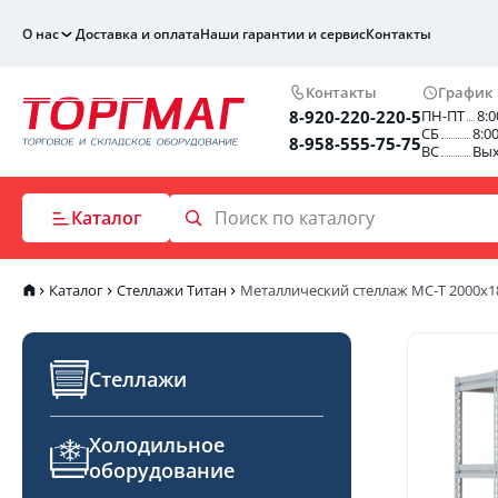
О нас
Доставка и оплата
Наши гарантии и сервис
Контакты
Контакты
График
8-920-220-220-5
ПН-ПТ
8:0
СБ
8:0
8-958-555-75-75
ВС
Вы
Каталог
Каталог
Стеллажи Титан
Металлический стеллаж МС-Т 2000х1
Стеллажи
Холодильное
оборудование