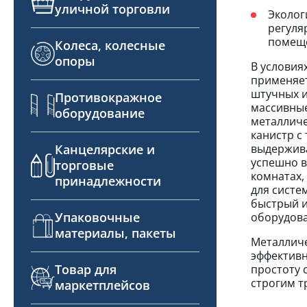
уличной торговли
Эколог
регуля
помещ
Колеса, колесные
опоры
В условия
применяет
штучных и
Противокражное
массивные
оборудование
металличе
канистр с
выдержива
Канцелярские и
успешно в
торговые
комнатах,
принадлежности
для систе
быстрый и
Упаковочные
оборудова
материалы, пакеты
Металличе
эффективн
Товар для
простоту 
строгим т
маркетплейсов