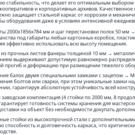
ую стабильность, что делает его оптимальным выбором 
кооперативов и корпоративных архивов. Качественное
ежно защищает стальной каркас от коррозии и механич
бы оборудования даже в условиях интенсивной ежеднев
ты 2000х1856х784 мм и шаг перестановки полок 50 мм 
анства под габариты любых картонных коробок, пласти
яя эффективно использовать всю высоту помещения.
 из прочных листов фанеры толщиной 10 мм → металлич
нием выдерживают допустимую равномерно распределенн
й прогиб и деформацию при размещении тяжелого обор
ние балок двумя специальными замками с зацепом → Ме
ения болтов или сварки, при этом уникальные замки на
нии, гарантируя абсолютную устойчивость всей констр
 заводская комплектация (4 стойки по 2000 мм, 8 продол
гарантирует готовность системы хранения для мастерск
доставки на объект без необходимости докупать дополн
ные стойки из высокопрочной стали с дополнительным
ю способность и долговечность каркаса, что критическ
одстве.