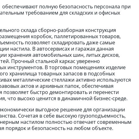
→ обеспечивают полную безопасность персонала при
зательным требованием для складских и офисных
ельного склада сборно-разборная конструкция
размещения коробок, паллетированных товаров,
дъемность позволяет складировать даже самые
ии настила. В автосервисах и гаражах данная
ии хранения автомобильных шин, литых дисков,
тей. Прочный стальной каркас уверенно
ых инструментов. В торговых помещениях изделие
ого хранилища товарных запасов в подсобных
хивах металлические стеллажи активно используются
равовых актов и архивных папок, обеспечивая
я позволяет быстро демонтировать и перенести
, что высоко ценится в динамичной бизнес-среде.
 экономически выгодное решение для организации
анства. Сочетая в себе высокую грузоподъемность,
фанерным настилом полностью отвечает современным
я порядок и безопасность на любом объекте.