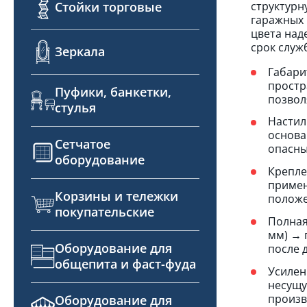
структурн
Стойки торговые
гаражных 
цвета над
срок служ
Зеркала
Габари
простр
Пуфики, банкетки,
позвол
стулья
Настил
основа
Сетчатое
опасны
оборудование
Крепле
примен
Корзины и тележки
положе
покупательские
Полная
мм) → 
Оборудование для
после 
общепита и фаст-фуда
Усилен
несущу
произв
Оборудование для