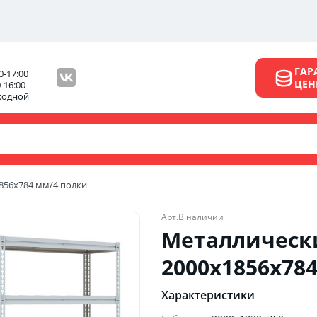
ГАР
0-17:00
ЦЕ
0-16:00
ходной
856х784 мм/4 полки
Арт.
В наличии
Металлическ
2000х1856х78
Характеристики