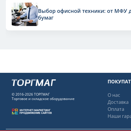
Выбор офисной техники: от МФУ 
бумаг
ПОКУПА
© 2016-2026 ТОРГМАГ
О нас
Торговое и складское оборудование
Доставка
Оплата
Наши гара