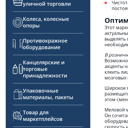
Чистот
уличной торговли
постоя
Оптим
Колеса, колесные
опоры
Этот марк
актуальны
выделять 
Противокражное
необходим
оборудование
В розничн
Возможнос
Канцелярские и
акценты н
торговые
клеить ли
принадлежности
мозговых 
Широкое п
Упаковочные
размещать
материалы, пакеты
этом смен
Меловой м
Товар для
Он сочета
маркетплейсов
оборудова
скорость 