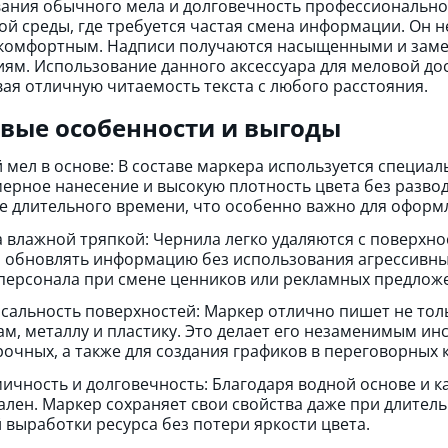
ания обычного мела и долговечность профессионально
й среды, где требуется частая смена информации. Он не
комфортным. Надписи получаются насыщенными и заме
ям. Использование данного аксессуара для меловой дос
ая отличную читаемость текста с любого расстояния.
вые особенности и выгоды
 мел в основе: В составе маркера используется специал
ерное нанесение и высокую плотность цвета без развод
е длительного времени, что особенно важно для оформ
 влажной тряпкой: Чернила легко удаляются с поверхн
 обновлять информацию без использования агрессивны
персонала при смене ценников или рекламных предлож
сальность поверхностей: Маркер отлично пишет не толь
ам, металлу и пластику. Это делает его незаменимым ин
очных, а также для создания графиков в переговорных 
ичность и долговечность: Благодаря водной основе и к
лен. Маркер сохраняет свои свойства даже при длитель
 выработки ресурса без потери яркости цвета.