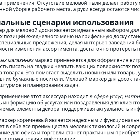
а применения: Отсутствие меловой пыли делает работу 
нной уборке рабочего места, а руки всегда остаются чи
альные сценарии использования
ер для меловой доски является идеальным выбором
для
х позиций ежедневного меню на грифельную доску стан
специальные предложения, делая интерьер заведения 
ости изменения ассортимента, достаточно протереть п
ых магазинах
маркер применяется для оформления витр
ть писать на гладких невпитывающих поверхностях поз
а товарах. Это помогает выделить новинки или товары, 
шние бумажные носители. Меловой маркер для досок та
штурмов и планирования задач.
рименение этот аксессуар находит
в сфере услуг, напр
 информацию об услугах или поздравления для клиентов
яемые элементы декора, поддерживая актуальность ин
аркер коричневый является надежным и функциональн
ет в себе все преимущества меловых технологий и совр
ние для офиса и торговли станет практичным приобрет
и эстетику подачи информации.