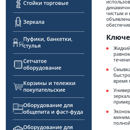
использов
Стойки торговые
динамично
чистым и 
объявлени
Зеркала
обеспечив
Ключе
Пуфики, банкетки,
стулья
Жидкий
равном
течени
Сетчатое
оборудование
Смывка
быстро
время 
Корзины и тележки
покупательские
Универ
зеркал
пример
Оборудование для
общепита и фаст-фуда
Эконом
минима
полной
Оборудование для