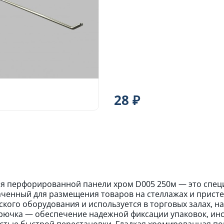
28 ₽
я перфорированной панели хром D005 250м — это спец
ченный для размещения товаров на стеллажах и пристен
кого оборудования и используется в торговых залах, н
рючка — обеспечение надежной фиксации упаковок, инст
тью быстрой перестановки. Гладкая хромированная пов