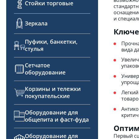
Стойки торговые
стандартн
оснащение
и специал
Зеркала
Ключе
Пуфики, банкетки,
Прочна
стулья
вида д
Увелич
Сетчатое
упаков
оборудование
Универ
упроща
Корзины и тележки
Легкий
покупательские
товаро
Антико
Оборудование для
критич
общепита и фаст-фуда
Оптим
Оборудование для
Первый с