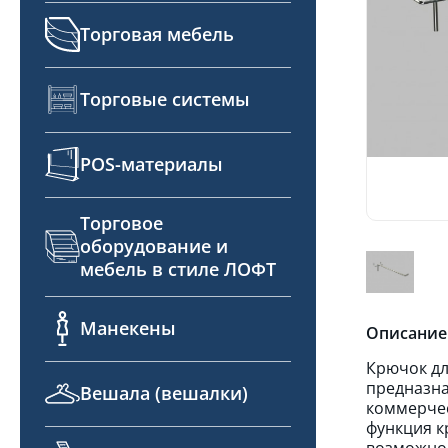
Торговая мебель
Торговые системы
POS-материалы
Торговое
оборудование и
мебель в стиле ЛОФТ
Манекены
Описание
Крючок дл
предназна
Вешала (вешалки)
коммерчес
функция к
возможнос