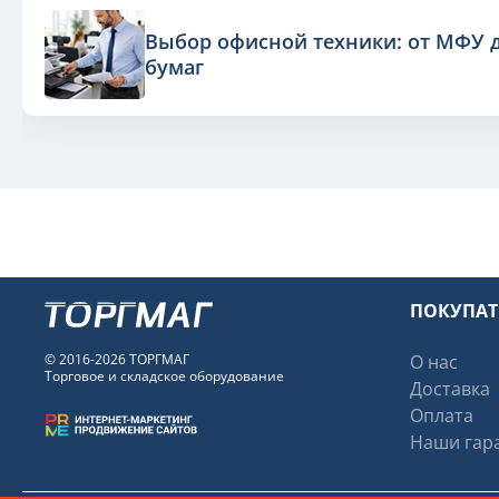
Выбор офисной техники: от МФУ 
бумаг
ПОКУПА
© 2016-2026 ТОРГМАГ
О нас
Торговое и складское оборудование
Доставка
Оплата
Наши гара