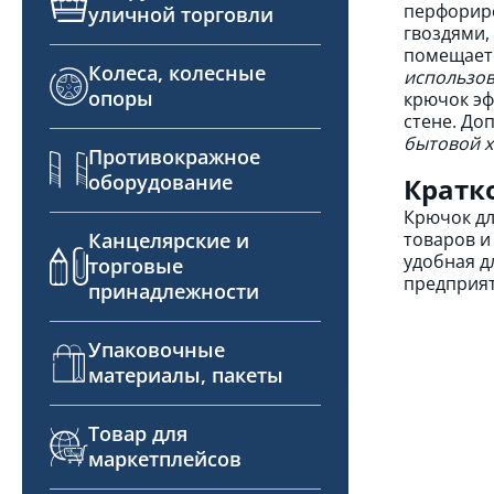
перфориро
уличной торговли
гвоздями,
помещаетс
Колеса, колесные
использов
опоры
крючок эф
стене. До
бытовой 
Противокражное
оборудование
Кратк
Крючок дл
товаров и
Канцелярские и
удобная д
торговые
предприят
принадлежности
Упаковочные
материалы, пакеты
Товар для
маркетплейсов