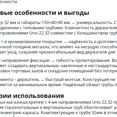
очности.
вые особенности и выгоды
р 32 мм и габариты 150×40×40 мм → универсальность.
единении с типовыми трубами. Компактность держателя
аправлениями Unо-22.32 совместим с большинством тру
5 г и хромированное покрытие → надёжность и долговеч
очной толщине металла, что влияет на несущую способ
ает уход, сохраняя презентабельный вид держателя для
 направления фиксации → гибкость проектирования. Во
яет создавать вертикальные, наклонные и нестандартны
овки торговых залов и складских помещений без потери
емента – держатель → быстрый монтаж. Конструкция не 
яется за минимальное время. Надёжный обхват трубы п
рии использования
ых магазинах
крепеж с 4-мя направлениями Unо-22.32 п
е горизонтальных и вертикальных труб обеспечивает у
геометрию каркаса. Комплектующие к трубе 32мм в этом 