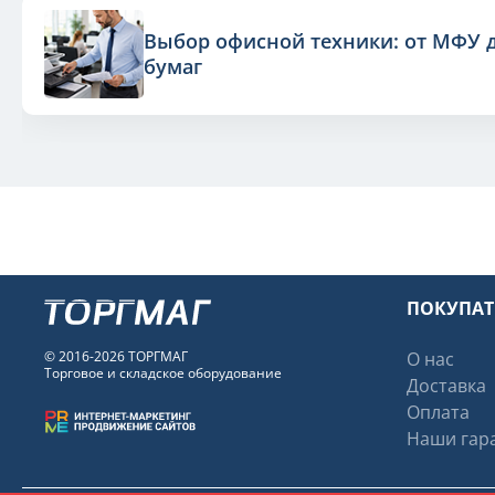
Выбор офисной техники: от МФУ 
бумаг
ПОКУПА
© 2016-2026 ТОРГМАГ
О нас
Торговое и складское оборудование
Доставка
Оплата
Наши гара