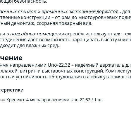
ющая безопасность.
вочных стендов и временных экспозиций
держатель для 
твенные конструкции – от рам до многоуровневых под
ный демонтаж, сохраняя товарный вид.
х и в подсобных помещениях
крепёж используют для тех
соединения даёт возможность наращивать высоту и мен
дходит для влажных сред.
чение
4-мя направлениями Unо-22.32 – надёжный держатель д
еллажей, витрин и выставочных конструкций. Комплекту
ость и устойчивость оборудования в любых условиях эк
теристики
ия:
Крепеж с 4-мя направлениями Unо-22.32 / 1 шт