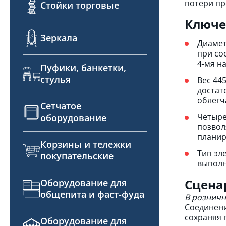
потери пр
Стойки торговые
Ключе
Зеркала
Диамет
при со
4-мя н
Пуфики, банкетки,
стулья
Вес 44
достат
облегч
Сетчатое
Четыре
оборудование
позвол
планир
Корзины и тележки
Тип эл
покупательские
выполн
Сцена
Оборудование для
общепита и фаст-фуда
В розничн
Соединени
сохраняя 
Оборудование для