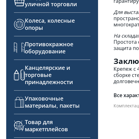
гарантиру
уличной торговли
Для выста
пространс
Колеса, колесные
многократ
опоры
На склада
Простота 
Противокражное
защита по
оборудование
Заклю
Канцелярские и
Крепеж с 
торговые
сборке ст
долговечн
принадлежности
Все харак
Упаковочные
материалы, пакеты
Комплектац
Товар для
маркетплейсов