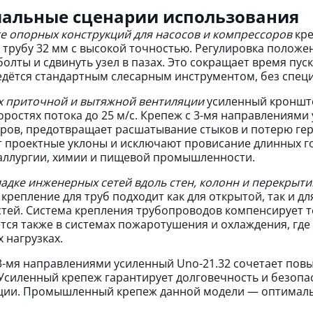
альные сценарии использования
е опорных конструкций для насосов и компрессоров
кре
 трубу 32 мм с высокой точностью. Регулировка положе
болты и сдвинуть узел в пазах. Это сокращает время пу
дётся стандартным слесарным инструментом, без спец
х приточной и вытяжной вентиляции
усиленный кронште
оростях потока до 25 м/с. Крепеж с 3-мя направлениями
ров, предотвращает расшатывание стыков и потерю гер
 проектные уклоны и исключают провисание длинных го
аллургии, химии и пищевой промышленности.
адке инженерных сетей вдоль стен, колонн и перекрыти
крепление для труб подходит как для открытой, так и 
тей. Система крепления трубопроводов компенсирует т
тся также в системах пожаротушения и охлаждения, гд
 нагрузках.
3-мя направлениями усиленный Unо-21.32 сочетает пов
Усиленный крепеж гарантирует долговечность и безоп
ции. Промышленный крепеж данной модели — оптималь