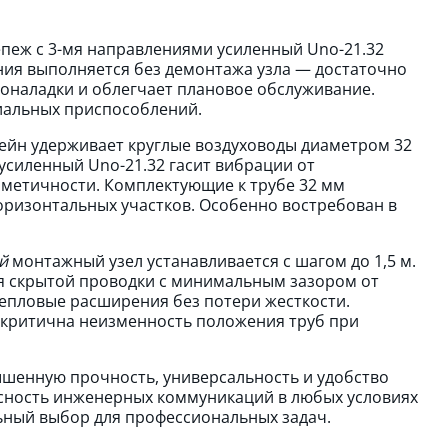
пеж с 3-мя направлениями усиленный Unо-21.32
ния выполняется без демонтажа узла — достаточно
сконаладки и облегчает плановое обслуживание.
иальных приспособлений.
йн удерживает круглые воздуховоды диаметром 32
 усиленный Unо-21.32 гасит вибрации от
метичности. Комплектующие к трубе 32 мм
ризонтальных участков. Особенно востребован в
й
монтажный узел устанавливается с шагом до 1,5 м.
для скрытой проводки с минимальным зазором от
епловые расширения без потери жесткости.
е критична неизменность положения труб при
ышенную прочность, универсальность и удобство
асность инженерных коммуникаций в любых условиях
ный выбор для профессиональных задач.