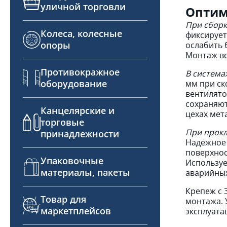
уличной торговли
Оптим
При сборк
Колеса, колесные
фиксирует
опоры
ослабить 
Монтаж ве
Противокражное
В система
оборудование
мм при ск
вентилято
сохраняют
Канцелярские и
цехах мет
торговые
При прокл
принадлежности
Надежное 
поверхнос
Упаковочные
Используе
материалы, пакеты
аварийных
Крепеж с 
Товар для
монтажа. 
маркетплейсов
эксплуата