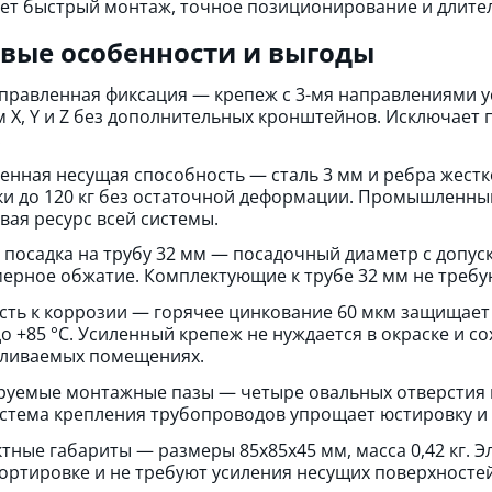
ет быстрый монтаж, точное позиционирование и длите
вые особенности и выгоды
правленная фиксация — крепеж с 3-мя направлениями у
м X, Y и Z без дополнительных кронштейнов. Исключает
.
нная несущая способность — сталь 3 мм и ребра жестк
ки до 120 кг без остаточной деформации. Промышленны
вая ресурс всей системы.
 посадка на трубу 32 мм — посадочный диаметр с допус
ерное обжатие. Комплектующие к трубе 32 мм не требу
сть к коррозии — горячее цинкование 60 мкм защищает 
 до +85 °С. Усиленный крепеж не нуждается в окраске и 
ливаемых помещениях.
руемые монтажные пазы — четыре овальных отверстия п
истема крепления трубопроводов упрощает юстировку и
тные габариты — размеры 85х85х45 мм, масса 0,42 кг. 
ортировке и не требуют усиления несущих поверхностей