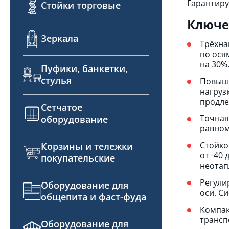
Гарантиру
Стойки торговые
Ключе
Зеркала
Трёхна
по ося
на 30%
Пуфики, банкетки,
стулья
Повыше
нагруз
продле
Сетчатое
Точная
оборудование
равном
Стойко
Корзины и тележки
от -40
покупательские
неотап
Регули
Оборудование для
оси. С
общепита и фаст-фуда
Компак
трансп
Оборудование для