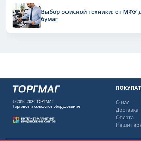
Выбор офисной техники: от МФУ 
бумаг
ПОКУПА
© 2016-2026 ТОРГМАГ
О нас
Торговое и складское оборудование
Доставка
Оплата
Наши гара