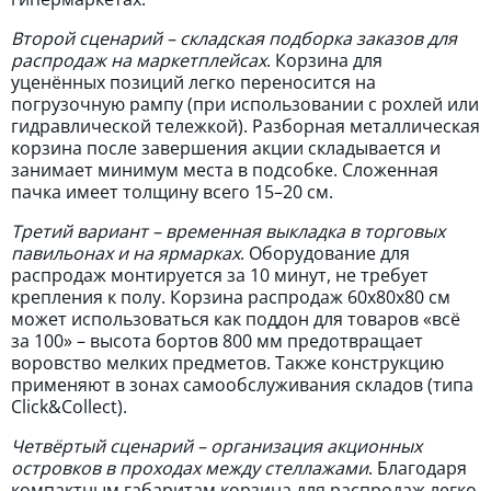
Второй сценарий – складская подборка заказов для
распродаж на маркетплейсах
. Корзина для
уценённых позиций легко переносится на
погрузочную рампу (при использовании с рохлей или
гидравлической тележкой). Разборная металлическая
корзина после завершения акции складывается и
занимает минимум места в подсобке. Сложенная
пачка имеет толщину всего 15–20 см.
Третий вариант – временная выкладка в торговых
павильонах и на ярмарках
. Оборудование для
распродаж монтируется за 10 минут, не требует
крепления к полу. Корзина распродаж 60х80х80 см
может использоваться как поддон для товаров «всё
за 100» – высота бортов 800 мм предотвращает
воровство мелких предметов. Также конструкцию
применяют в зонах самообслуживания складов (типа
Click&Collect).
Четвёртый сценарий – организация акционных
островков в проходах между стеллажами
. Благодаря
компактным габаритам корзина для распродаж легко