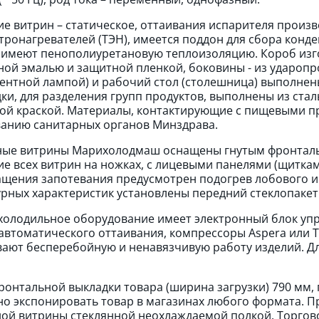
е витрин – статическое, оттаивания испарителя произ
тронагревателей (ТЭН), имеется поддон для сбора конд
имеют пенополиуретановую теплоизоляцию. Короб изго
ой эмалью и защитной пленкой, боковины - из ударопро
нтной лампой) и рабочий стол (столешница) выполнен
ки, для разделения групп продуктов, выполнены из ст
й краской. Материалы, контактирующие с пищевыми пр
анию санитарных органов Минздрава.
ые витрины Марихолодмаш оснащены гнутым фронтальн
е всех витрин на ножках, с лицевыми панелями (щитка
щения запотевания предусмотрен подогрев лобового и
рных характеристик установлены передний стеклопакет 
холодильное оборудование имеет электронный блок упра
втоматического оттаивания, компрессоры Aspera или T
ают бесперебойную и ненавязчивую работу изделий. Дл
ронтальной выкладки товара (ширина загрузки) 790 мм, 
о экспонировать товар в магазинах любого формата. П
ой витрины стеклянной неохлаждаемой полкой. Торгов