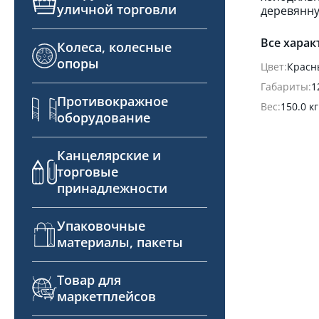
уличной торговли
деревянну
Все харак
Колеса, колесные
опоры
Цвет:
Красн
Габариты:
1
Противокражное
Вес:
150.0 кг
оборудование
Канцелярские и
торговые
принадлежности
Упаковочные
материалы, пакеты
Товар для
маркетплейсов