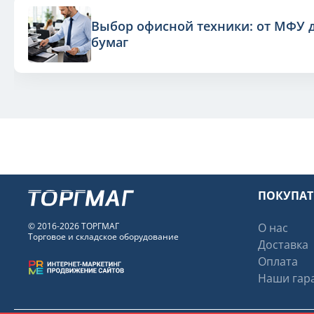
Выбор офисной техники: от МФУ 
бумаг
ПОКУПА
© 2016-2026 ТОРГМАГ
О нас
Торговое и складское оборудование
Доставка
Оплата
Наши гара