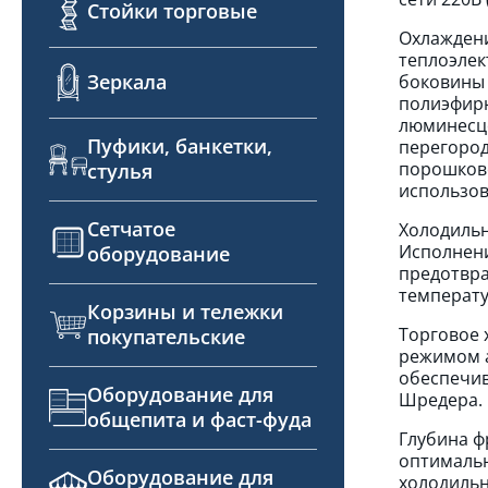
Стойки торговые
Охлаждени
теплоэлек
Зеркала
боковины 
полиэфирн
люминесце
Пуфики, банкетки,
перегород
порошково
стулья
использов
Сетчатое
Холодильн
Исполнени
оборудование
предотвра
температу
Корзины и тележки
Торговое 
покупательские
режимом а
обеспечив
Оборудование для
Шредера.
общепита и фаст-фуда
Глубина ф
оптимальн
Оборудование для
холодильн