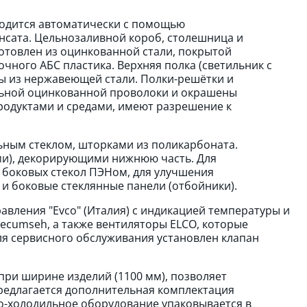
водится автоматически с помощью
енсата. Цельнозаливной короб, столешница и
товлен из оцинкованной стали, покрытой
чного АБС пластика. Верхняя полка (светильник с
ы из нержавеющей стали. Полки-решётки и
альной оцинкованной проволоки и окрашены
одуктами и средами, имеют разрешение к
ым стеклом, шторками из поликарбоната.
ми), декорирующими нижнюю часть. Для
 боковых стекол ПЭНом, для улучшения
и боковые стеклянные панели (отбойники).
вления "Evco" (Италия) с индикацией температуры и
ecumseh, а также вентиляторы ELCO, которые
я сервисного обслуживания установлен клапан
при ширине изделий (1100 мм), позволяет
редлагается дополнительная комплектация
о-холодильное оборудование упаковывается в