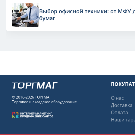
Выбор офисной техники: от МФУ 
бумаг
ПОКУПА
© 2016-2026 ТОРГМАГ
О нас
Торговое и складское оборудование
Доставка
Оплата
Наши гара