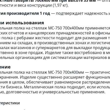
тные габариты 700х400 мм при высоте 35 мм
— опти
ности и веса конструкции (1,97 кг).
ия производителя 1 год
— подтверждает надежность и
ии использования
льная полка на стеллаж МС-750 700х400мм применяется
ских отчетов и канцелярских принадлежностей в офисн
 полка с ребрами жесткости подходит для размещения т
нием на складах, в производственных зонах и логистиче
залах магазинов и супермаркетов для выкладки продук
твенно в зоне продаж. Изделие также востребовано в м
ельных организациях для систематизации материалов в
ение
льная полка на стеллаж МС-750 700х400мм — практично
хранения. Изделие существенно расширяет функциональ
ния в целом, обеспечивает равномерное распределени
ти бизнеса. Металлическая полка подходит, если исполь
ю, долговечностью и универсальностью применения.
теристики