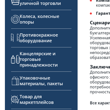
Компак
уличной торговли
компакт
Гарант
Колеса, колесные
опоры
Сценар
Дополните
бухгалтер
Противокражное
Усиленная
оборудование
оборудова
торговых 
непосредс
Канцелярские и
образоват
торговые
принадлежности
Заключ
Дополните
офисного 
Упаковочные
оборудова
материалы, пакеты
потребнос
прочность
Товар для
маркетплейсов
Все харак