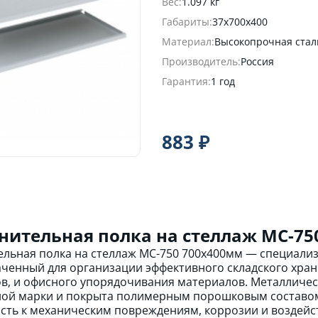
Вес:
1.097 кг
Габариты:
37х700х400
Материал:
Высокопрочная стал
Производитель:
Россия
Гарантия:
1 год
883 ₽
нительная полка на стеллаж МС-75
льная полка на стеллаж МС-750 700х400мм — специали
ченный для организации эффективного складского хране
в, и офисного упорядочивания материалов. Металличес
ой марки и покрыта полимерным порошковым составом 
сть к механическим повреждениям, коррозии и воздейс