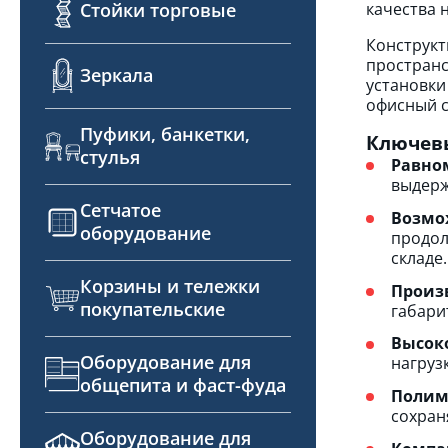
Стойки торговые
качества 
Конструкт
пространс
Зеркала
установки
офисный с
Пуфики, банкетки,
Ключев
стулья
Равном
выдерж
Сетчатое
Возмо
оборудование
продол
складе.
Корзины и тележки
Произ
покупательские
габари
Высок
Оборудование для
нагруз
общепита и фаст-фуда
Полим
сохран
Оборудование для