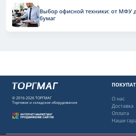
Выбор офисной техники: от МФУ 
бумаг
ПОКУПА
© 2016-2026 ТОРГМАГ
О нас
Торговое и складское оборудование
Доставка
Оплата
Наши гара