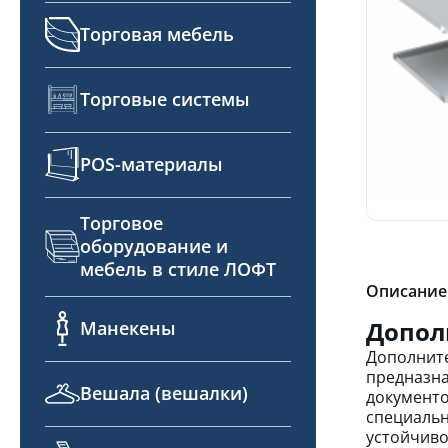
Торговая мебель
Торговые системы
POS-материалы
Торговое
оборудование и
мебель в стиле ЛОФТ
Описание
Допол
Манекены
Дополните
предназна
Вешала (вешалки)
документо
специальн
устойчиво