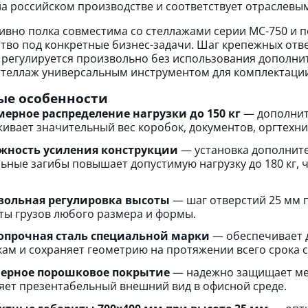
на российском производстве и соответствует отраслевы
ивно полка совместима со стеллажами серии МС-750 и п
тво под конкретные бизнес-задачи. Шаг крепежных отве
 регулируется произвольно без использования дополни
теллаж универсальным инструментом для комплектации 
ые особенности
ерное распределение нагрузки до 150 кг
— дополните
ивает значительный вес коробок, документов, оргтехни
жность усиления конструкции
— установка дополнител
ьные загибы повышает допустимую нагрузку до 180 кг, 
вольная регулировка высоты
— шаг отверстий 25 мм п
ты грузов любого размера и формы.
опрочная сталь специальной марки
— обеспечивает д
кам и сохраняет геометрию на протяжении всего срока 
ерное порошковое покрытие
— надежно защищает мет
яет презентабельный внешний вид в офисной среде.