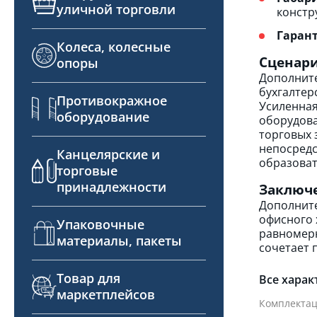
уличной торговли
констру
Гарант
Колеса, колесные
Сценар
опоры
Дополните
бухгалтер
Противокражное
Усиленная
оборудование
оборудова
торговых 
непосредс
Канцелярские и
образоват
торговые
принадлежности
Заключ
Дополните
офисного 
Упаковочные
равномерн
материалы, пакеты
сочетает 
Товар для
Все харак
маркетплейсов
Комплектац