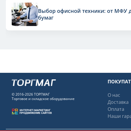
Выбор офисной техники: от МФУ 
бумаг
ПОКУПА
© 2016-2026 ТОРГМАГ
О нас
Торговое и складское оборудование
Доставка
Оплата
Наши гара