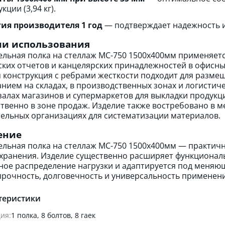
кции (3,94 кг).
ия производителя 1 год
— подтверждает надежность и
ии использования
льная полка на стеллаж МС-750 1500х400мм применяетс
ских отчетов и канцелярских принадлежностей в офисн
 конструкция с ребрами жесткости подходит для размещ
нием на складах, в производственных зонах и логистиче
залах магазинов и супермаркетов для выкладки продук
твенно в зоне продаж. Изделие также востребовано в м
ельных организациях для систематизации материалов.
ение
льная полка на стеллаж МС-750 1500х400мм — практичн
хранения. Изделие существенно расширяет функционал
ое распределение нагрузки и адаптируется под меняющ
прочность, долговечность и универсальность применени
теристики
ия:
1 полка, 8 болтов, 8 гаек