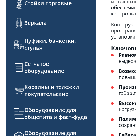
из высоко
Стойки торговые
обеспечив
контроль 
Зеркала
Конструкт
пространс
установки
Пуфики, банкетки,
стулья
Ключев
Равном
выдерж
Сетчатое
оборудование
Возмо
повыша
Корзины и тележки
Произ
габари
покупательские
Высок
нагруз
Оборудование для
общепита и фаст-фуда
Полим
сохран
Оборудование для
Габари