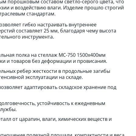
ым порошковым составом светло-серого цвета, что
зии и воздействию влаги. Изделие прошло строгий
отраслевым стандартам.
озволяет гибко настраивать внутреннее
рстий составляет 25 мм, благодаря чему высота
тельного инструмента.
ьная полка на стеллаж МС-750 1500х400мм
ки и товаров без деформации и провисания.
льных ребер жесткости в продольные загибы
тенсивной эксплуатации на складе.
озволяет адаптировать складское хранение под
олговечность, устойчивость к ежедневным
службы.
алл от царапин, влаги, химических веществ и
тношение полезной площади, компактности и веса