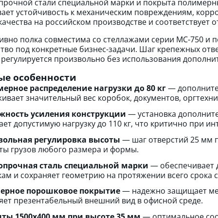
прочной стали специальной марки и покрыта полимерн
ает устойчивость к механическим повреждениям, корро
качества на российском производстве и соответствует 
ивно полка совместима со стеллажами серии МС-750 и п
тво под конкретные бизнес-задачи. Шаг крепежных отве
 регулируется произвольно без использования дополни
ые особенности
ерное распределение нагрузки до 80 кг
— дополнител
ивает значительный вес коробок, документов, оргтехни
жность усиления конструкции
— установка дополните
ет допустимую нагрузку до 110 кг, что критично при ин
вольная регулировка высоты
— шаг отверстий 25 мм п
ты грузов любого размера и формы.
опрочная сталь специальной марки
— обеспечивает д
кам и сохраняет геометрию на протяжении всего срока 
ерное порошковое покрытие
— надежно защищает мет
яет презентабельный внешний вид в офисной среде.
ты 1500х400 мм при высоте 35 мм
— оптимальное соо