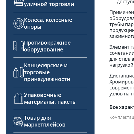
доступ
уличной торговли
Применени
оборудова
Колеса, колесные
трубы пар
опоры
продукции
зажимного
Противокражное
Элемент т
оборудование
сочетании
для стелл
нагрузкой
Канцелярские и
торговые
Дистанцио
принадлежности
Хромирова
современн
узлов на 
Упаковочные
материалы, пакеты
Все харак
Товар для
Комплектац
маркетплейсов