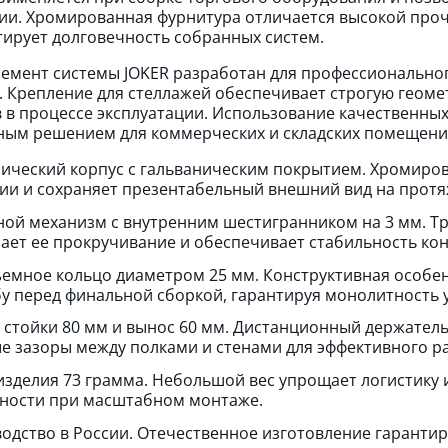
ии. Хромированная фурнитура отличается высокой проч
тирует долговечность собранных систем.
емент системы JOKER разработан для профессиональног
. Крепление для стеллажей обеспечивает строгую геом
 в процессе эксплуатации. Использование качественных
ым решением для коммерческих и складских помещени
ический корпус с гальваническим покрытием. Хромиров
ии и сохраняет презентабельный внешний вид на протя
ой механизм с внутренним шестигранником на 3 мм. Тр
ает ее прокручивание и обеспечивает стабильность кон
емное кольцо диаметром 25 мм. Конструктивная особен
бу перед финальной сборкой, гарантируя монолитность у
 стойки 80 мм и вынос 60 мм. Дистанционный держатель 
е зазоры между полками и стенами для эффективного р
изделия 73 грамма. Небольшой вес упрощает логистику 
ности при масштабном монтаже.
одство в России. Отечественное изготовление гарантир