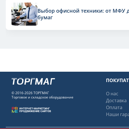
Выбор офисной техники: от МФУ 
бумаг
ПОКУПА
© 2016-2026 ТОРГМАГ
О нас
Торговое и складское оборудование
Доставка
Оплата
Наши гара