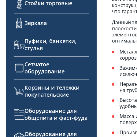
Стойки торговые
конструкц
что гаран
Данный эл
Зеркала
плоскости
элементов
Пуфики, банкетки,
оптимальн
стулья
Металл
корроз
Сетчатое
Зажимн
оборудование
исключ
Неразъ
Корзины и тележки
на тру
покупательские
Высота
удобны
Оборудование для
Масса 
общепита и фаст-фуда
поверх
Произв
Оборудование для