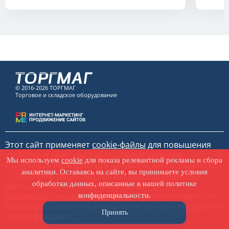
© 2016-2026 ТОРГМАГ
Торговое и складское оборудование
Этот сайт применяет
cookie-файлы
для повышения
удобства и качества работы пользователей.
Мы используем
cookie
для показа релевантной рекламы и сбора
Продолжая пользоваться ресурсом, вы соглашаетесь
аналитики. Оставаясь на сайте, вы принимаете условия
с условиями
политики обработки персональных
обработки данных, описанные в нашей политике
данных
, а также с использованием
рекомендательных технологий
. При необходимости
конфиденциальности.
вы можете запретить сохранение cookie в настройках
Принять
своего браузера.