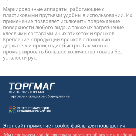
Маркировочные аппараты, работающие с
пластиковыми прутьями удобны в использовании. Их
применение позволяет исключить повреждение
поверхности любого вида, а также их загрязнение
клеевыми составами иных этикеток и ярлыков.
Крепление к продукции ярлыков с помощью
держателей происходит быстро. Так можно
промаркировать большое количество товара без
усталости рук.
© 2016-2026 ТОРГМАГ
Торговое и складское оборудование
Этот сайт применяет
cookie-файлы
для повышения
удобства и качества работы пользователей.
Мы используем
cookie
для показа релевантной рекламы и сбора