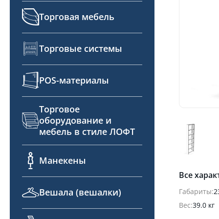
Торговая мебель
Торговые системы
POS-материалы
Торговое
оборудование и
мебель в стиле ЛОФТ
Манекены
Все харак
Вешала (вешалки)
Габариты:
2
Вес:
39.0 кг