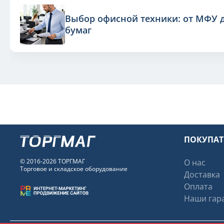
Выбор офисной техники: от МФУ 
бумаг
ПОКУПА
© 2016-2026 ТОРГМАГ
О нас
Торговое и складское оборудование
Доставка
Оплата
Наши гара